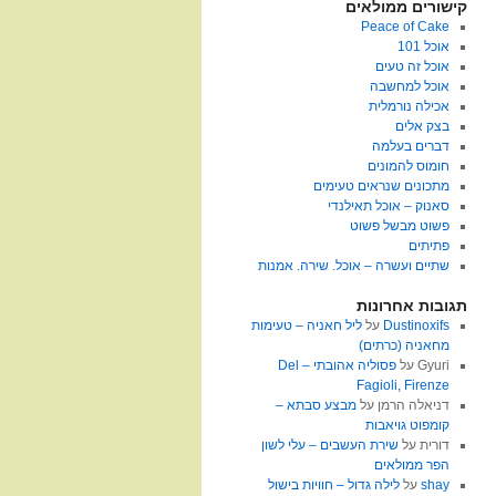
קישורים ממולאים
Peace of Cake
אוכל 101
אוכל זה טעים
אוכל למחשבה
אכילה נורמלית
בצק אלים
דברים בעלמה
חומוס להמונים
מתכונים שנראים טעימים
סאנוק – אוכל תאילנדי
פשוט מבשל פשוט
פתיתים
שתיים ועשרה – אוכל. שירה. אמנות
תגובות אחרונות
Dustinoxifs
על
ליל חאניה – טעימות
מחאניה (כרתים)
Gyuri
על
פסוליה אהובתי – Del
Fagioli, Firenze
דניאלה הרמן
על
מבצע סבתא –
קומפוט גויאבות
דורית
על
שירת העשבים – עלי לשון
הפר ממולאים
shay
על
לילה גדול – חוויות בישול