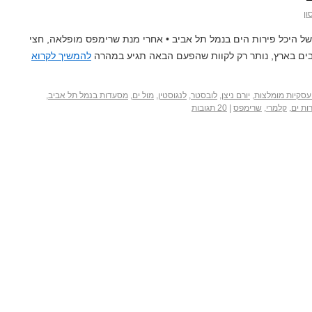
ון
יו של היכל פירות הים בנמל תל אביב • אחרי מנת שרימפס מופלאה, חצי
ובים בארץ, נותר רק לקוות שהפעם הבאה תגיע במהרה
להמשיך לקרוא
עסקיות מומלצות
,
יורם ניצן
,
לובסטר
,
לנגוסטין
,
מול ים
,
מסעדות בנמל תל אביב
,
ות ים
,
קלמרי
,
שרימפס
|
20 תגובות