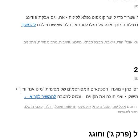
ון
ה שצריך כדי לייצר קומפוט נפלא לקינוח • אה, וגם אבקת פודינג
להמשיך
cu
,
אוכל יהודי
,
גויאבה
,
מבצע סבתא
,
מתכוני גויאבות
,
מתכוני פירות
,
מתכונים
,
ון
 כהן • מועדון הסכינאים המפורסמים של מסעדת "מיט אנד וויין" •
ישלן • ואני חוצה את הקווים – ונכנס למטבח
להמשיך לקרוא
←
התגים
אוכל יפני
,
אוכל צרפתי
,
גיא פינס
,
חדשות האוכל
,
יודל'ה
,
כוכבי מישלן
,
סגור לתגובות
(פרק ג') וחוגג