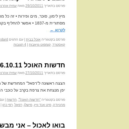
פורסם בתאריך
29/10/2011
מאת
עמית אהרנס
מיץ לימון, סוכר, מים ופירות • זה כל מ
מסתורית מ-1837 • אפשר להחליף בקורנפלור כמובן, אבל אל תגלו לסבתא רחלה שאישרתי לכם
לקרוא
←
פורסם בקטגוריה
אוכל בבית
|
עם התגים
stard
קאסטרד
,
קומפוט גויאבות
|
4 תגובות
חדשות האוכל 26.10.11
פורסם בתאריך
27/10/2011
מאת
עמית אהרנס
הצצה ראשונה ל"רפאל" המחודשת של רפי
יפן מנצחת את צרפת בקרב על כוכבי המ
פורסם בקטגוריה
"חדשות האוכל"
,
חדשות
|
עם 
מחניודה
,
מיט אנד וויין
,
מישלן
,
רפאל
,
רפי כהן
|
בואו לאכול – אני מבשל 