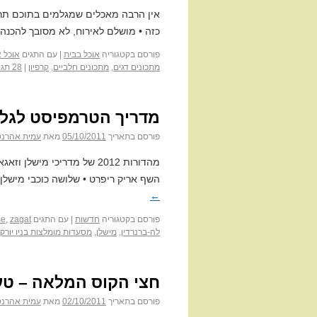
אין הרבה מאכלים שמגלמים בתוכם תרב
כזה • מושלם לאירוח, לא מסובך להכנה, 
פורסם בקטגוריה
אוכל בבית
|
עם התגים
אוכל א
מתכונים דגים
,
מתכונים חלביים
,
קרפיון
|
28 תגובות
מדריך הטרמפיסט לגלקס
פורסם בתאריך
05/10/2011
מאת
עמית אהרנס
מהדורות 2012 של מדריכי מיש
השף אריק ריפרט • שלושה כוכבי מישלן 
←
פורסם בקטגוריה
חדשות
|
עם התגים
zagat
,
se
לה-ברנרדין
,
מישלן
,
מסעדות מומלצות בניו יורק
חצי הקוס המלאה – טע
פורסם בתאריך
02/10/2011
מאת
עמית אהרנס