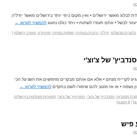
ון
דת לבלוג מאשר ירושלים • ואין מקום כיפי יותר בירושלים מאשר יודל'ה,
זור לבשל • אתם תעזרו לשתות • ויחד כולנו נחגוג
להמשיך לקרוא
←
בלוגרים מבשלים
,
יודל'ה
,
כרובית בטחינה
,
מוסקה בפיתה
,
מחניודה
,
מעורב ירושלמי
|
נדביץ' של צ'וצ'י
ון
גיע לקריית מנחם • אלא אם אותם מבקרים מחפשים את השניצל הכי
ן נשמה • או אז מוטב להם שיסורו לשם בהקדם
להמשיך לקרוא
←
קורת מסעדות
,
הסנדביץ' של צ'וצ'י
,
הסנדוויץ' של צ'וצ'י
,
מסעדות מומלצות בירושלים
,
צל
|
8 תגובות
 פיש
ון