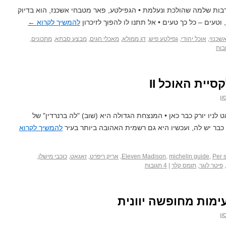
ות שלמה שהולכת ונעלמת • הגפילטע, פאר מטבחי אשכנז, הוא בדיוק
וטעים – כל כך טעים • אל תתנו לו להפוך לזיכרון
להמשיך לקרוא
←
שכנזי
,
אוכל יהודי
,
גפילטע פיש
,
דג ממולא
,
מאכלי חגים
,
מבצע סבתא
,
מתכונים
,
יית האוכל II
ון
לן וזאגאט לניו יורק כבר כאן • המנצחת הגדולה היא (שוב) "לה ברנרדין" של
כבר יש לה, ועכשיו היא גם רשמית האהובה ביותר בעיר
להמשיך לקרוא
Per 
,
michelin guide
,
Eleven Madison
,
אריק ריפרט
,
זאגאט
,
כוכבי מישלן
,
,
פיטר לוגר
,
תומס קלר
|
4 תגובות
ימות מחופשה יוונית
ון