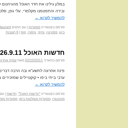
במלון גילינו את חדר האוכל מהגיהנום •
ובירה והתפטמנו מקלמרי, עלי גפן, סלט 
להמשיך לקרוא
←
פורסם בקטגוריה
מסעדות
|
עם התגים
staurant
ביוון
,
פסטיציו
,
צזיקי
,
ציפורו
,
קוס
|
9 תגובות
חדשות האוכל 26.9.11
פורסם בתאריך
02/10/2011
מאת
עמית אהרנס
פינה אחרונה לתשע"א ובה הרבה דברים 
ערבי ביתי ביפו • קוקטיילים שמזכירים 
להמשיך לקרוא
←
פורסם בקטגוריה
"חדשות האוכל"
,
חדשות
|
עם 
מונטנגרו
,
מסעדות מומלצות ביפו
,
מסעדות מומל