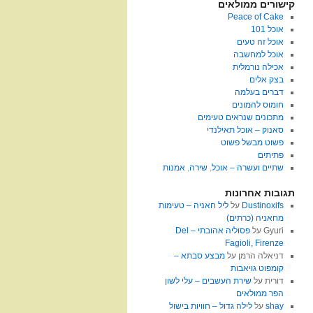
קישורים ממולאים
Peace of Cake
אוכל 101
אוכל זה טעים
אוכל למחשבה
אכילה נורמלית
בצק אלים
דברים בעלמה
חומוס להמונים
מתכונים שנראים טעימים
סאנוק – אוכל תאילנדי
פשוט מבשל פשוט
פתיתים
שתיים ועשרה – אוכל. שירה. אמנות
תגובות אחרונות
Dustinoxifs
על
ליל חאניה – טעימות
מחאניה (כרתים)
Gyuri
על
פסוליה אהובתי – Del
Fagioli, Firenze
דניאלה הרמן
על
מבצע סבתא –
קומפוט גויאבות
דורית
על
שירת העשבים – עלי לשון
הפר ממולאים
shay
על
לילה גדול – חוויות בישול