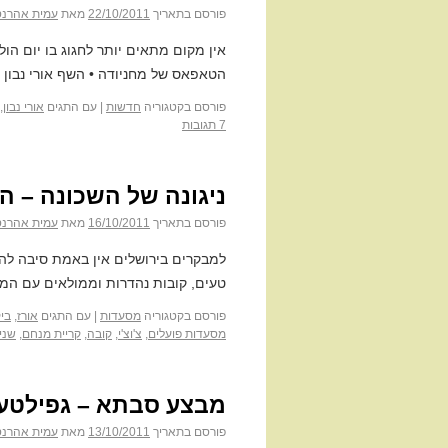
פורסם בתאריך
22/10/2011
מאת
עמית אהרנס
אין מקום מתאים יותר לחגוג בו יום הול
הטאפאס של מחניודה • השף אורי נבון יע
פורסם בקטגוריה
חדשות
|
עם התגים
אורי נבון
,
7 תגובות
ניגונה של השכונה – הס
פורסם בתאריך
16/10/2011
מאת
עמית אהרנס
למבקרים בירושלים אין באמת סיבה לה
טעים, קובות נהדרות וממולאים עם המו
פורסם בקטגוריה
מסעדות
|
עם התגים
אורז
,
בי
מסעדות פועלים
,
צ'וצ'י
,
קובה
,
קריית מנחם
,
שני
מבצע סבתא – גפילטע
פורסם בתאריך
13/10/2011
מאת
עמית אהרנס