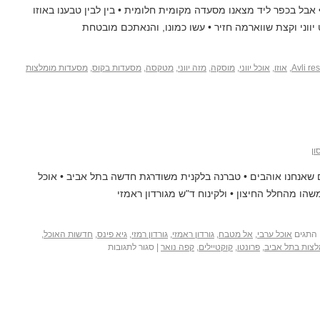
 אבל בכפר ליד מצאנו מסעדה מקומית חלומית • בין לבין טבענו באוזו
יווני וקצת שווארמה חזיר • עשו כמונו, והנאתכם מובטחת
Avli re
,
אוזו
,
אוכל יווני
,
מוסקה
,
מזה יווני
,
מטקסה
,
מסעדות בקוס
,
מסעדות מומלצות
ון
שאנחנו אוהבים • טברנה בלקנית משודרגת חדשה בתל אביב • אוכל
משהו מהחלל החיצון • ולקינוח ד"ש מגורדון ראמזי
התגים
אוכל ערבי
,
אל מטבח
,
גורדון ראמזי
,
גורדון רמזי
,
גיא פינס
,
חדשות האוכל
,
צות בתל אביב
,
פרונטו
,
קוקטיילים
,
קפה נואר
|
סגור לתגובות