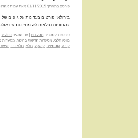
פורסם בתאריך
01/11/2015
מאת
עמית אהרנס
ב"רולא" פורטים בעדינות על גוונים של י
צמחוניות נפלאות לא מחייבות אידאולוגי
פורסם בקטגוריה
מסעדות
|
עם התגים
vivino
,
מועין חלבי
,
מסעדות חדשות בחיפה
,
מסעדות מ
קובה
,
קוסטיצה
,
קישקע
,
רולא
,
רולא דיב
,
שישבר