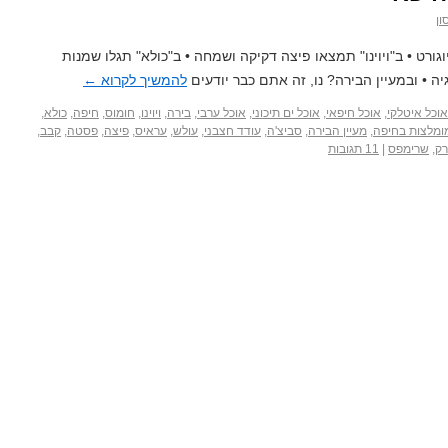
ון
וגורט • ב"ויוינו" תמצאו פיצה דקיקה ושמחה • ב"כולא" תגלו שמנות
ה • ובמעיין הבירה? נו, זה אתם כבר יודעים
להמשיך לקרוא
←
אוכל איטלקי
,
אוכל חיפאי
,
אוכל ים תיכוני
,
אוכל ערבי
,
בירה
,
ויוינו
,
חומוס
,
חיפה
,
כולא
,
ומלצות בחיפה
,
מעיין הבירה
,
סביצ'ה
,
עודד חצבני
,
עולש
,
עראיס
,
פיצה
,
פסטה
,
קבב
,
ק
,
שרימפס
|
11 תגובות