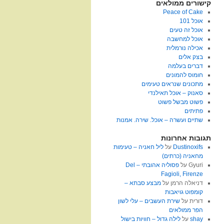
קישורים ממולאים
Peace of Cake
אוכל 101
אוכל זה טעים
אוכל למחשבה
אכילה נורמלית
בצק אלים
דברים בעלמה
חומוס להמונים
מתכונים שנראים טעימים
סאנוק – אוכל תאילנדי
פשוט מבשל פשוט
פתיתים
שתיים ועשרה – אוכל. שירה. אמנות
תגובות אחרונות
Dustinoxifs
על
ליל חאניה – טעימות
מחאניה (כרתים)
Gyuri
על
פסוליה אהובתי – Del
Fagioli, Firenze
דניאלה הרמן
על
מבצע סבתא –
קומפוט גויאבות
דורית
על
שירת העשבים – עלי לשון
הפר ממולאים
shay
על
לילה גדול – חוויות בישול