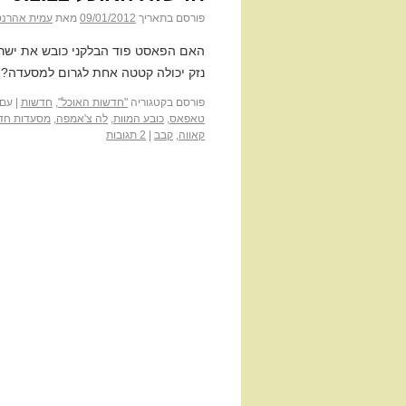
פורסם בתאריך
09/01/2012
מאת
עמית אהרנס
האם הפאסט פוד הבלקני כובש את ישרא
נזק יכולה קטטה אחת לגרום למסעדה? 
פורסם בקטגוריה
"חדשות האוכל"
,
חדשות
|
עם 
טאפאס
,
כובע המוות
,
לה צ'אמפה
,
מסעדות חד
קאווה
,
קבב
|
2 תגובות