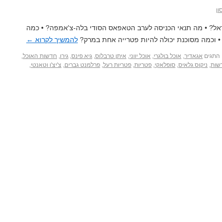
ון
ל? • מה תנאי הכניסה לערב הטאפאס הסודי בלה-צ'אמפה? • כמה
• וכמה מסוכנת יכולה להיות פטרייה אחת במרק?
להמשיך לקרוא
←
התגים
אגאדיר
,
אוכל בולגרי
,
אוכל יווני
,
איתן טרבלוס
,
גיא פינס
,
גירו
,
חדשות האוכל
,
שות
,
ניקוס גלאיס
,
סופלאקי
,
פטריות
,
פטריות רעל
,
פרלמנט גברים
,
צ'יצ'ו וטאנטי
,