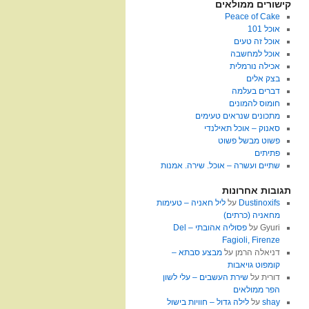
קישורים ממולאים
Peace of Cake
אוכל 101
אוכל זה טעים
אוכל למחשבה
אכילה נורמלית
בצק אלים
דברים בעלמה
חומוס להמונים
מתכונים שנראים טעימים
סאנוק – אוכל תאילנדי
פשוט מבשל פשוט
פתיתים
שתיים ועשרה – אוכל. שירה. אמנות
תגובות אחרונות
Dustinoxifs
על
ליל חאניה – טעימות
מחאניה (כרתים)
Gyuri
על
פסוליה אהובתי – Del
Fagioli, Firenze
דניאלה הרמן
על
מבצע סבתא –
קומפוט גויאבות
דורית
על
שירת העשבים – עלי לשון
הפר ממולאים
shay
על
לילה גדול – חוויות בישול