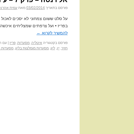
פורסם בתאריך
03/02/2014
מאת
עמית אהרנס
על סלט ששום צמחוני לא יסכים לאכול •
בפריז • ועל צרפתים שמצליחים איכשהו 
להמשיך לקרוא
←
פורסם בקטגוריה
איטליה
,
מסעדות
,
פריז
|
עם ה
חזיר
,
יין
,
ליון
,
מסעדות מומלצות בליון
,
מסעדות מ