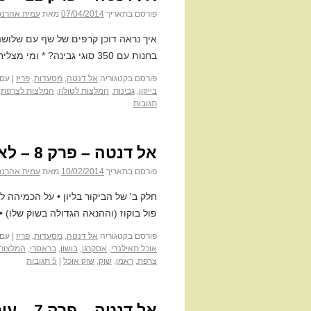
פורסם בתאריך
07/04/2014
מאת
עמית אהרנס
איך נראה דוכן קרפים של שף עם שלושה 
בחנות עם 350 סוגי גבינה? * ומי מצליחה לתת פייט למנת הצלע חזיר של הוטל מונטפיורי?
פורסם בקטגוריה
אל דנטה
,
מסעדות
,
פריז
|
עם 
בייקון
,
גבינות
,
המלצות לטולוז
,
המלצות לצרפת
,
תגובות
אל דנטה – פרק 8 – לא רק צרפתית
פורסם בתאריך
10/02/2014
מאת
עמית אהרנס
חלק ב' של הביקור בליון • על הכמיהה
פול בוקוז (וההנאה הגדולה בשוק שלו) •
פורסם בקטגוריה
אל דנטה
,
מסעדות
,
פריז
|
עם 
אוכל תאילנדי
,
אסקרגו
,
בושון
,
בראסרי
,
המלצות 
צרפת
,
ראמן
,
שוק
,
שוק אוכל
|
5 תגובות
אל דנטה – פרק 7 – עיר גדולה וחזירים בה הרבה