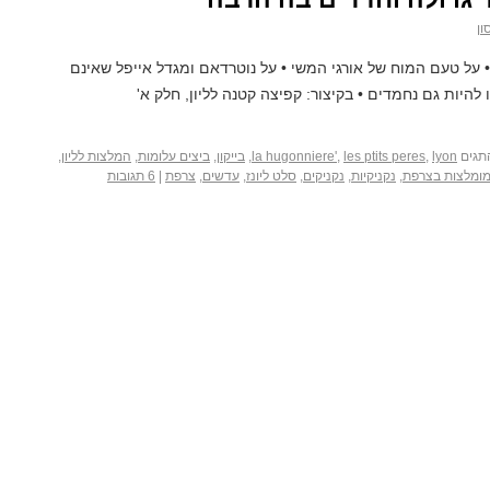
ון
 על טעם המוח של אורגי המשי • על נוטרדאם ומגדל אייפל שאינם
להיות גם נחמדים • בקיצור: קפיצה קטנה לליון, חלק א'
תגים
lyon
,
les ptits peres
,
la hugonniere'
,
בייקון
,
ביצים עלומות
,
המלצות לליון
,
ומלצות בצרפת
,
נקניקיות
,
נקניקים
,
סלט ליונז
,
עדשים
,
צרפת
|
6 תגובות