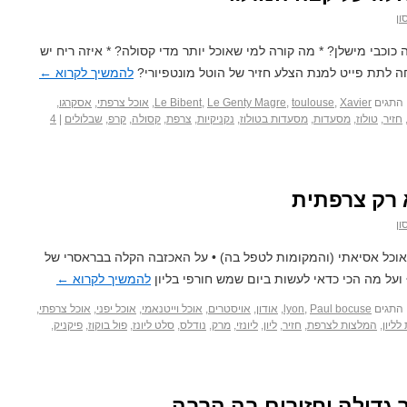
ון
כוכבי מישלן? * מה קורה למי שאוכל יותר מדי קסולה? * איזה ריח יש
להמשיך לקרוא
←
התגים
Xavier
,
toulouse
,
Le Genty Magre
,
Le Bibent
,
אוכל צרפתי
,
אסקרגו
,
חזיר
,
טולוז
,
מסעדות
,
מסעדות בטולוז
,
נקניקיות
,
צרפת
,
קסולה
,
קרפ
,
שבלולים
|
4
ון
 לאוכל אסיאתי (והמקומות לטפל בה) • על האכזבה הקלה בבראסרי של
 ועל מה הכי כדאי לעשות ביום שמש חורפי בליון
להמשיך לקרוא
←
התגים
Paul bocuse
,
lyon
,
אודון
,
אויסטרים
,
אוכל וייטנאמי
,
אוכל יפני
,
אוכל צרפתי
,
לליון
,
המלצות לצרפת
,
חזיר
,
ליון
,
ליונזי
,
מרק
,
נודלס
,
סלט ליונז
,
פול בוקוז
,
פיקניק
,