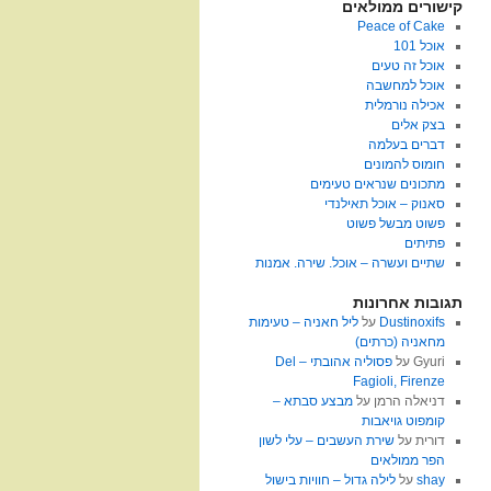
קישורים ממולאים
Peace of Cake
אוכל 101
אוכל זה טעים
אוכל למחשבה
אכילה נורמלית
בצק אלים
דברים בעלמה
חומוס להמונים
מתכונים שנראים טעימים
סאנוק – אוכל תאילנדי
פשוט מבשל פשוט
פתיתים
שתיים ועשרה – אוכל. שירה. אמנות
תגובות אחרונות
Dustinoxifs
על
ליל חאניה – טעימות
מחאניה (כרתים)
Gyuri
על
פסוליה אהובתי – Del
Fagioli, Firenze
דניאלה הרמן
על
מבצע סבתא –
קומפוט גויאבות
דורית
על
שירת העשבים – עלי לשון
הפר ממולאים
shay
על
לילה גדול – חוויות בישול