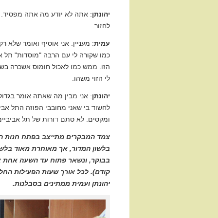
יהונתן
: אתה לא יודע מה אתה מפסיד. 
לחזור.
עמית
: מעניין. אני אוסיף ואומר שלא 
כמו שקורה לי עם הרבה "מוסדות" תל אבי
הזו. ממש כמו לאכול חומוס אשכרה בשל
לי הזוי משהו.
יהונתן
: אני מבין מה שאתה אומר בגדול
לחשוד בי שאני מחובבי הפוזה התל אביב
ומקסים. לא סתם דורות של תל אביביים 
צמד המבקרים מתייצב בפתח חנות הכ
בלשון המדור, אך מאוחרת מאוד בלשו
בבוקר, ונשאר פתוח עד השעה אחת א
קודם). לכל אורך שעות הפעילות החלל
יהונתן ועמית ממתינים בסבלנות.