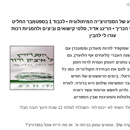
ון
במשך שנים לא הבנתי מה הקטע של הסנדוויצ'יה המיתולוגית • לכבוד 1 בספטמבר החליט
הכריך • הרינג אדיר, סלטי קישואים וביצים ולחמניות רכות
עזרו לי להבין
שמקפיד להיות מעודכן ומסונכרן עם
נה העברי (ולעתים אף הלועזי), גם
נותנים יהונתן ועמית לרוח הזמן
 להם את הבחירה הקולינרית. כמו כל
ראלי, בימים הראשונים של חודש
ר המשימה שלהם היא ברורה: לארוז
 ולרוץ לחפש ארוחת עשר ראויה
לטלות והמעיכות שבין הספרים.
: אני מזהיר מראש שכריך עם שוקולד השחר לא ייכנס לפי. השכלתי לצלוח 12 שנות חינוך חובה מבלי
רה שלך, נטועים עמוק בכיתה א'. אז מה היית אוכל בסנדוויץ'?