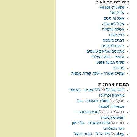
קישורים ממולאים
Peace of Cake
אוכל 101
אוכל זה טעים
אוכל למחשבה
אכילה נורמלית
בצק אלים
דברים בעלמה
חומוס להמונים
מתכונים שנראים טעימים
סאנוק – אוכל תאילנדי
פשוט מבשל פשוט
פתיתים
שתיים ועשרה – אוכל. שירה. אמנות
תגובות אחרונות
Dustinoxifs
על
ליל חאניה – טעימות
מחאניה (כרתים)
Gyuri
על
פסוליה אהובתי – Del
Fagioli, Firenze
דניאלה הרמן
על
מבצע סבתא –
קומפוט גויאבות
דורית
על
שירת העשבים – עלי לשון
הפר ממולאים
shay
על
לילה גדול – חוויות בישול