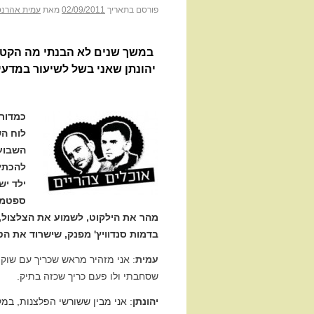
פורסם בתאריך
02/09/2011
מאת
עמית אהרנס
יהונתן שאני בשל לשיעור במדעי 
כמדור 
לוח הש
השבוע 
להכתיב
ילד יש
ספטמב
מהר את הילקוט, לשמוע את הצלצול,
בדמות סנדוויץ' מפנק, שישרוד את הט
עמית
שסחבתי ולו פעם כריך שכזה בתיק.
יהונתן
: אני מבין ששורשי הפלצנות, במק