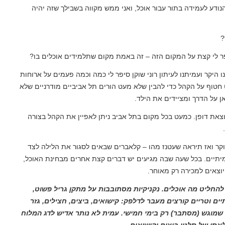
ודע לעמידה בתור עבור אוכל, ואני ממש מקווה בשבילך שזה יהיה
?
ספר לי קצת על המקום הזה – זה באמת מקום שתלמידים אוכלים בו?
ו היקר ועמיתנו לעיתון רוני שוקן סיפר לי כמה וכמה פעמים על ארוחות
 חטוף על הקהל כדי להבין שלא מעט הורים תל אביביים מודרניים שלא
כאן על הדרך ומציידים את הילד.
צאת דופן. כמעט בכל מקום בתל אביב ניתן לאפיין את הקהל בצורה
קר ואז תיראה שעטנז מהו – קלאברים שבאים לסגור את הלילה לצד
יתיים. בכל שעה שבה מגיעים יש דברים קצת אחרים מבחינת האוכל,
וצאים למכירה רק מאוחר.
 להחליט מה אוכלים. נקניקיות מסתובבות על מתקן גריל פשוט,
 וטריים קורצים מעבר לדלפק: קישואים, ביצים, חצילים, גזר
 שמוגש (מסתבר) רק בימי חמישי. עמית לא נותר אדיש לדג המלוח