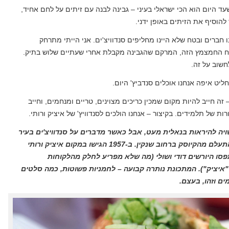
עד היום הוא הכי ישראלי בעיני – גבינה לבנה עם זיתים על לחם אחיד,
להוסיף את הזיתים באופן ידני.
ו חברים ובטח שלא היינו מחליפים סנדוויצ'ים. אני הייתי מתרחק
יח החמצמץ הזה, המרקם שהגבינה מקבלת אחרי שעתיים שלוש בתיק.
שוב על זה.
ליט איפה אנחנו אוכלים סנדביץ' היום.
 זה חייב להיות מקום שמכין כריכים מצוינים, טריים ומנחמים, וחייב
ת של תלמידים. בקיצור – אנחנו הולכים לסנדוויץ' של איציק ורותי.
ה להיראות בנאלית מעט, אבל כאשר מדברים על סנדוויצ'ים בעיר
העברית הראשונה פשוט אי אפשר להתעלם מהקיוסק ברחוב שנקין. ב-1957 הגישו במקום איציק ורותי
סו היורשים דודי ושולי (מה שלא מפריע לחלק מהלקוחות
איציק"). המתכונת נותרה קבועה – לחמניות פשוטות, כמה סלטים
ים וזהו, בעצם.