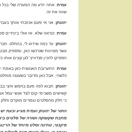
עמית
: אתה יודע מה המעדה שלי בכל הנ
שווה את זה.
יהונתן
: אני אי פעם אכזבתי אותך בעבר
עמית
: כנראה שלא. אז אולי בינתיים 
יהונתן
: עד כמה שידוע לי, בהחלט. חברנ
עשר מצוינות שנרכשו כאן, ומספיק מבט
הספיקו להכין סנדוויץ' לגן קונים אותו 
עמית
: התערובת האנושית כאן באמת יו
כלשהי, אבל כאן מדובר בשעטנז מוחלט.
יהונתן
: תבוא לפה פעם בחמש וחצי בבו
קשישים משכימי קום לצד אנשי עמל אמ
כי חלק מהסלטים נגמרים מוקדם וחלק י
התור של יהונתן ועמית מגיע וכעת יש
מחבת שקשוקה ושורה של סלטים ביתיים
פיקנטי, טחינה וסלט מיוחד של הרינג