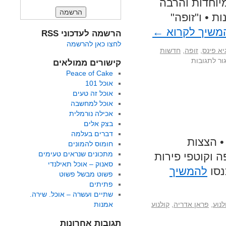
יוחדות והרבה
ל בולי" סוגרת את שעריה עם ארוחת 49 מנות • ו"זופה"
משיך לקרוא
←
הרשמה לעדכוני RSS
לחצו כאן להרשמה
יא פינס
,
זופה
,
חדשות
ור לתגובות
קישורים ממולאים
Peace of Cake
אוכל 101
אוכל זה טעים
אוכל למחשבה
אכילה נורמלית
בצק אלים
דברים בעלמה
• הצצות
חומוס להמונים
מתכונים שנראים טעימים
ה וקוטפי פירות
סאנוק – אוכל תאילנדי
נסו
להמשיך
פשוט מבשל פשוט
פתיתים
שתיים ועשרה – אוכל. שירה.
נוע
,
פראן אדריה
,
קולנוע
אמנות
תגובות אחרונות