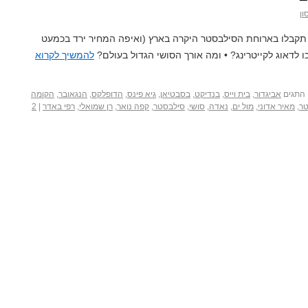
ון
קבלו בארוחת הסילבסטר היקרה בארץ (ואיפה המחיר ירד בכמעט
ו לדאוג לקייטרינג? • ומה אורך הסושי הגדול בעולם?
להמשיך לקרוא
התגים
אביגדור
,
בית וייס
,
בנדיקט
,
בסבטיאן
,
גיא פינס
,
הדופלקס
,
הנגאובר
,
הקומה
טר
,
מאיר אדוני
,
מול ים
,
נאדה
,
סושי
,
סילבסטר
,
קפה נואר
,
רן שמואלי
,
רפי באדר
|
2