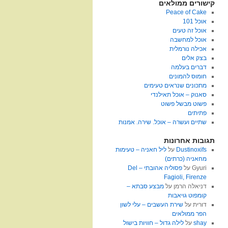
קישורים ממולאים
Peace of Cake
אוכל 101
אוכל זה טעים
אוכל למחשבה
אכילה נורמלית
בצק אלים
דברים בעלמה
חומוס להמונים
מתכונים שנראים טעימים
סאנוק – אוכל תאילנדי
פשוט מבשל פשוט
פתיתים
שתיים ועשרה – אוכל. שירה. אמנות
תגובות אחרונות
Dustinoxifs
על
ליל חאניה – טעימות
מחאניה (כרתים)
Gyuri
על
פסוליה אהובתי – Del
Fagioli, Firenze
דניאלה הרמן
על
מבצע סבתא –
קומפוט גויאבות
דורית
על
שירת העשבים – עלי לשון
הפר ממולאים
shay
על
לילה גדול – חוויות בישול