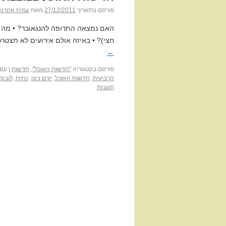
פורסם בתאריך
27/12/2011
מאת
עמית אהרנס
האם נמצאה התרופה להנגאובר? • מה ת
חצי)? • באיזה אולם אירועים לא תצטרכ
←
פורסם בקטגוריה
"חדשות האוכל"
,
חדשות
|
עם 
הרביעית
,
חדשות האוכל
,
יורם ניצן
,
כתית
,
לובס
תגובות