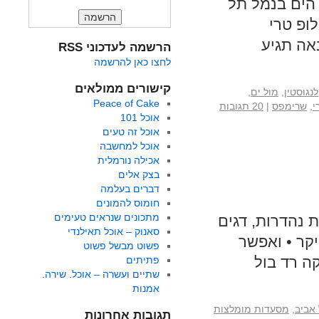
ת הים בנמל תל
ופ טרי
אה תגיע
הרשמה לעדכוני RSS
לחצו כאן להרשמה
קישורים ממולאים
לנגוסטין
,
מול ים
,
Peace of Cake
י
,
שרימפס
|
20 תגובות
אוכל 101
אוכל זה טעים
אוכל למחשבה
אכילה נורמלית
בצק אלים
דברים בעלמה
חומוס להמונים
מתכונים שנראים טעימים
נהדרות, דגים
סאנוק – אוכל תאילנדי
יקר • ואפשר
פשוט מבשל פשוט
ה רד בול
פתיתים
שתיים ועשרה – אוכל. שירה.
אמנות
אביב
,
מסעדות מומלצות
תגובות אחרונות