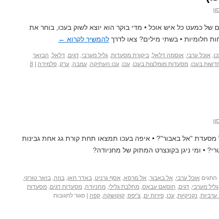
ון
לום של כמעט כל איש אוכל • מדי בוקר הוא יוצא לשוק בעכו, בוחר את
ות חלומיות • בשתי מילים? צאו לדרך
להמשיך לקרוא
←
כו
,
אוכל ערבי
,
אוסמה דלאל
,
ביקורת מסעדות
,
גליל מערבי
,
דגים
,
דלאל
,
הבזאר
דשות בעכו
,
מסעדות מומלצות בעכו
,
עכו
,
עכו העתיקה
,
עמבה
,
ערק
,
פלמידה
|
8
ון
מסעדת "אל באבור"? • איפה בעכו תמצאו תחת קורת גג אחת גבינות
טרי? • ומי ניגן בקונצרט המתוק של מחניודה?
התגים
אוכל ערבי
,
אל באבור
,
אל מרסא
,
אסף גרניט
,
באדר חאן
,
בוזה
,
בזאר טורקי
,
גליל מערבי
,
דגים
,
חוסאם עבאס
,
מחלבת גלילי
,
מחניודה
,
מסעדות דגים
,
מסעדות
ערביות
,
נקניקיות
,
עכו
,
פירות ים
,
צ'יפס
,
קוקושקה
,
קפה
|
סגור לתגובות