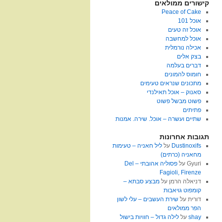
קישורים ממולאים
Peace of Cake
אוכל 101
אוכל זה טעים
אוכל למחשבה
אכילה נורמלית
בצק אלים
דברים בעלמה
חומוס להמונים
מתכונים שנראים טעימים
סאנוק – אוכל תאילנדי
פשוט מבשל פשוט
פתיתים
שתיים ועשרה – אוכל. שירה. אמנות
תגובות אחרונות
Dustinoxifs
על
ליל חאניה – טעימות
מחאניה (כרתים)
Gyuri
על
פסוליה אהובתי – Del
Fagioli, Firenze
דניאלה הרמן
על
מבצע סבתא –
קומפוט גויאבות
דורית
על
שירת העשבים – עלי לשון
הפר ממולאים
shay
על
לילה גדול – חוויות בישול