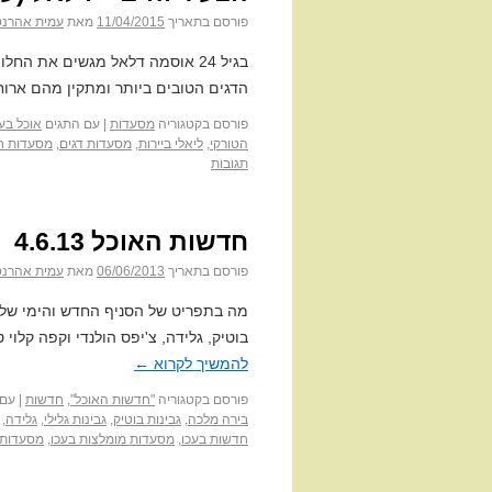
פורסם בתאריך
11/04/2015
מאת
עמית אהרנס
בגיל 24 אוסמה דלאל מגשים את הח
הדגים הטובים ביותר ומתקין מהם ארוח
פורסם בקטגוריה
מסעדות
|
עם התגים
אוכל בע
הטורקי
,
ליאלי ביירות
,
מסעדות דגים
,
מסעדות ח
תגובות
חדשות האוכל 4.6.13
פורסם בתאריך
06/06/2013
מאת
עמית אהרנס
מה בתפריט של הסניף החדש והימי של 
בוטיק, גלידה, צ'יפס הולנדי וקפה קלוי 
להמשיך לקרוא
←
פורסם בקטגוריה
"חדשות האוכל"
,
חדשות
|
עם 
בירה מלכה
,
גבינות בוטיק
,
גבינות גלילי
,
גלידה
,
חדשות בעכו
,
מסעדות מומלצות בעכו
,
מסעדות 