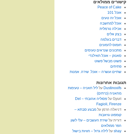
קישורים ממולאים
Peace of Cake
אוכל 101
אוכל זה טעים
אוכל למחשבה
אכילה נורמלית
בצק אלים
דברים בעלמה
חומוס להמונים
מתכונים שנראים טעימים
סאנוק – אוכל תאילנדי
פשוט מבשל פשוט
פתיתים
שתיים ועשרה – אוכל. שירה. אמנות
תגובות אחרונות
Dustinoxifs
על
ליל חאניה – טעימות
מחאניה (כרתים)
Gyuri
על
פסוליה אהובתי – Del
Fagioli, Firenze
דניאלה הרמן
על
מבצע סבתא –
קומפוט גויאבות
דורית
על
שירת העשבים – עלי לשון
הפר ממולאים
shay
על
לילה גדול – חוויות בישול