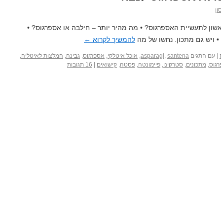
ון
ון לתעשיית האספרגוס? • מה מהיר יותר – חילבה או אספרגוס? •
 ויש גם מתכון. נחשו של מה
להמשיך לקרוא
←
|
עם התגים
santena
,
asparagi
,
אוכל איטלקי
,
אספרגוס
,
גבינה
,
המלצות לאיטליה
,
רגוס
,
מתכונים
,
סטרקינו
,
פיימונטה
,
פסטה
,
קישואים
|
16 תגובות