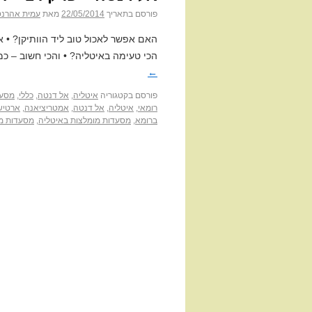
פורסם בתאריך
22/05/2014
מאת
עמית אהרנס
האם אפשר לאכול טוב ליד הוותיקן? • 
הכי טעימה באיטליה? • והכי חשוב – כ
←
פורסם בקטגוריה
איטליה
,
אל דנטה
,
כללי
,
מסעד
רומאי
,
איטליה
,
אל דנטה
,
אמטריציאנה
,
ארטיש
ברומא
,
מסעדות מומלצות באיטליה
,
מסעדות מו