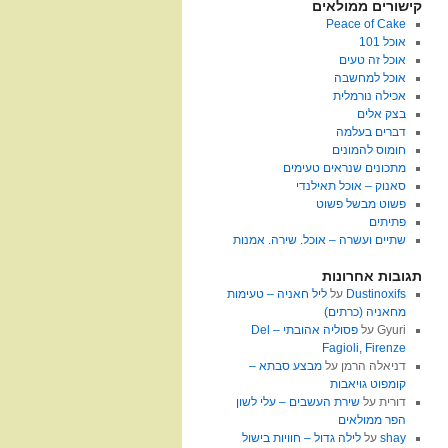
קישורים ממולאים
Peace of Cake
אוכל 101
אוכל זה טעים
אוכל למחשבה
אכילה נורמלית
בצק אלים
דברים בעלמה
חומוס להמונים
מתכונים שנראים טעימים
סאנוק – אוכל תאילנדי
פשוט מבשל פשוט
פתיתים
שתיים ועשרה – אוכל. שירה. אמנות
תגובות אחרונות
Dustinoxifs
על
ליל חאניה – טעימות
מחאניה (כרתים)
Gyuri
על
פסוליה אהובתי – Del
Fagioli, Firenze
דניאלה הרמן
על
מבצע סבתא –
קומפוט גויאבות
דורית
על
שירת העשבים – עלי לשון
הפר ממולאים
shay
על
לילה גדול – חוויות בישול