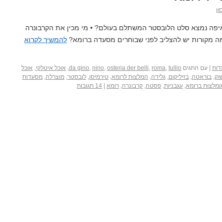
ון
איפה נמצא סלט הלובסטר המשתלם בעולם? • מי מכין את הקרבונרה
מה מקורות יש להצליב לפני שבוחרים מסעדה ברומא?
להמשיך לקרוא
ות
|
עם התגים
tullio
,
roma
,
osteria der belli
,
nino
,
da gino
,
אוכל איטלקי
,
אוכל
וק
,
בוראטה
,
בזיליקום
,
גלידה
,
המלצות לרומא
,
טירמיסו
,
לובסטר
,
מוצרלה
,
מסעדות
מלצות ברומא
,
עגבניות
,
פסטה
,
קרבונרה
,
רומא
|
14 תגובות