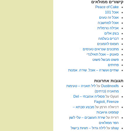
קישורים ממולאים
Peace of Cake
אוכל 101
אוכל זה טעים
אוכל למחשבה
אכילה נורמלית
בצק אלים
דברים בעלמה
חומוס להמונים
מתכונים שנראים טעימים
סאנוק – אוכל תאילנדי
פשוט מבשל פשוט
פתיתים
שתיים ועשרה – אוכל. שירה. אמנות
תגובות אחרונות
Dustinoxifs
על
ליל חאניה – טעימות
מחאניה (כרתים)
Gyuri
על
פסוליה אהובתי – Del
Fagioli, Firenze
דניאלה הרמן
על
מבצע סבתא –
קומפוט גויאבות
דורית
על
שירת העשבים – עלי לשון
הפר ממולאים
shay
על
לילה גדול – חוויות בישול