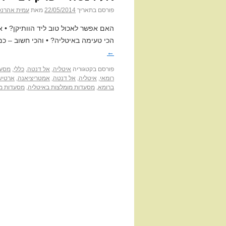
פורסם בתאריך
22/05/2014
מאת
עמית אהרנס
האם אפשר לאכול טוב ליד הוותיקן? • 
הכי טעימה באיטליה? • והכי חשוב – כ
←
פורסם בקטגוריה
איטליה
,
אל דנטה
,
כללי
,
מסעד
רומאי
,
איטליה
,
אל דנטה
,
אמטריציאנה
,
ארטיש
ברומא
,
מסעדות מומלצות באיטליה
,
מסעדות מו