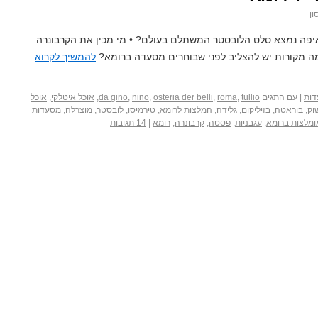
ון
איפה נמצא סלט הלובסטר המשתלם בעולם? • מי מכין את הקרבונרה
מה מקורות יש להצליב לפני שבוחרים מסעדה ברומא?
להמשיך לקרוא
ות
|
עם התגים
tullio
,
roma
,
osteria der belli
,
nino
,
da gino
,
אוכל איטלקי
,
אוכל
וק
,
בוראטה
,
בזיליקום
,
גלידה
,
המלצות לרומא
,
טירמיסו
,
לובסטר
,
מוצרלה
,
מסעדות
מלצות ברומא
,
עגבניות
,
פסטה
,
קרבונרה
,
רומא
|
14 תגובות