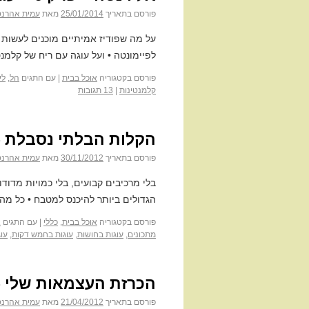
פורסם בתאריך
25/01/2014
מאת
עמית אהרנס
על מה שפודיז אמיתיים מוכנים לעשות 
לפיימונטה • ועל עוגה עם ריח של קלמנט
פורסם בקטגוריה
אוכל בבית
|
עם התגים
הל
,
לי
קלמנטינות
|
13 תגובות
הקלות הבלתי נסבלת –
פורסם בתאריך
30/11/2012
מאת
עמית אהרנס
בלי מרכיבים קבועים, בלי כמויות מדודו
הגדולים ביותר להיכנס למטבח • כל מה
פורסם בקטגוריה
אוכל בבית
,
כללי
|
עם התגים
א
מתכונים
,
עוגות בחושות
,
עוגות בחמש דקות
,
עוג
הכרזת העצמאות שלי –
פורסם בתאריך
21/04/2012
מאת
עמית אהרנס