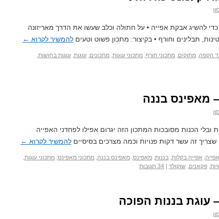
ון
כדי להשיג אבקת אפייה • על חתולה וכלב שעשו את הדרך מאריזונה
ינות, תבלינים וחורף • בקיצור: מתכון פשוט וטעים
להמשיך לקרוא
←
ד הקפה
,
מתוקים
,
מתכוני חורף
,
מתכוני עוגות
,
מתכונים
,
עוגות
,
עוגות בחושות
,
 מאפינס בננה
ון
ת ובלי הכנות מסובכות המתכון הזה יגרום אפילו לפחדני האפייה
 שצריך זה עשר דקות פנויות וכמה מצרכים בסיסיים
להמשיך לקרוא
←
פייה
,
אפייה בקלות
,
בננות
,
מאפינס
,
מאפינס בננה
,
מתכוני מאפינס
,
מתכוני עוגות
,
יות
,
פקאנים
,
שוקולד
|
34 תגובות
 עוגת בננות הפוכה
ון