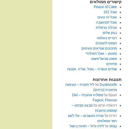
קישורים ממולאים
Peace of Cake
אוכל 101
אוכל זה טעים
אוכל למחשבה
אכילה נורמלית
בצק אלים
דברים בעלמה
חומוס להמונים
מתכונים שנראים טעימים
סאנוק – אוכל תאילנדי
פשוט מבשל פשוט
פתיתים
שתיים ועשרה – אוכל. שירה. אמנות
תגובות אחרונות
Dustinoxifs
על
ליל חאניה – טעימות
מחאניה (כרתים)
Gyuri
על
פסוליה אהובתי – Del
Fagioli, Firenze
דניאלה הרמן
על
מבצע סבתא –
קומפוט גויאבות
דורית
על
שירת העשבים – עלי לשון
הפר ממולאים
shay
על
לילה גדול – חוויות בישול