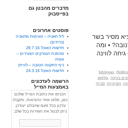
מדברים מהבטן גם
בפייסבוק
פוסטים אחרונים
יא מסיר בשר
ליל חאניה – טעימות מחאניה
(כרתים)
ובה? • ומה
חדשות האוכל 28.7.16
יחה לווינה
מהפכת הטורקים הצעירים –
אונזה
כיף התקווה הטובה – לוויתן
חדשות האוכל 24.3.16
bitzinger
,
Hollm
ים בווינה
,
גולאש
,
הרשמה לעדכונים
נה
,
נקניקיות
,
סביח
,
באמצעות המייל
הכניסו את כתובת המייל שלכם
כאן, מלאו אחר ההוראות, ותקבלו
עדכון בכל פעם שהבלוג יעודכן.
ניתן לבטל את השירות בכל שלב: