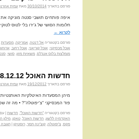
פורסם בתאריך
30/10/2014
מאת
עמית אהרנס
איפה פותחים תושבי סנטה מוניקה את הב
חלומות הסושי של ג'ירו בלי לטוס לטוקיו?
לקרוא
←
פורסם בקטגוריה
אל דנטה
,
אמריקה
,
מסעדות
אוכל מכסיקני
,
אוכל קוריאני
,
אוכל רחוב
,
ארוחות
מומלצות בלוס אנג'לס
,
משאיות מזון
,
סושי
,
סנט
חדשות האוכל 18.12.12
פורסם בתאריך
19/12/2012
מאת
עמית אהרנס
מיהן המסעדות האיטלקיות האותנטיות
פוד המכסיקני "צ'יפוטלה"? • מה זה שפ
פורסם בקטגוריה
"חדשות האוכל"
,
חדשות
|
עם 
האקדמיה ללשון
,
חדשות האוכל
,
טאקו
,
מילון הי
מקס
,
צ'יפוטלה
,
קוצ'ינה תמר
,
רוסטיקו
|
תגובה 