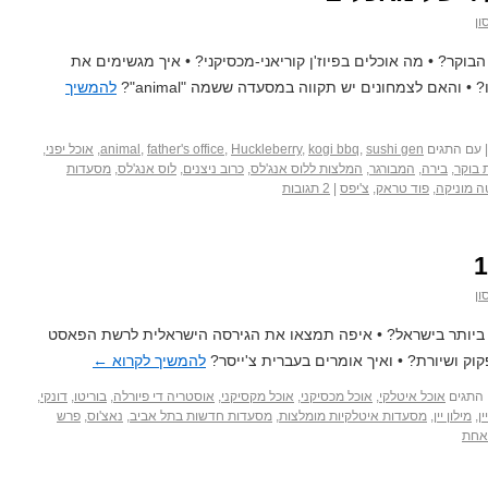
ון
וקר? • מה אוכלים בפיוז'ן קוריאני-מכסיקני? • איך מגשימים את
 • והאם לצמחונים יש תקווה במסעדה ששמה "animal"?
להמשיך
|
עם התגים
sushi gen
,
kogi bbq
,
Huckleberry
,
father's office
,
animal
,
אוכל יפני
,
 בוקר
,
בירה
,
המבורגר
,
המלצות ללוס אנג'לס
,
כרוב ניצנים
,
לוס אנג'לס
,
מסעדות
ה מוניקה
,
פוד טראק
,
צ'יפס
|
2 תגובות
ון
 ביותר בישראל? • איפה תמצאו את הגירסה הישראלית לרשת הפאסט
קוק ושיורת? • ואיך אומרים בעברית צ'ייסר?
להמשיך לקרוא
←
התגים
אוכל איטלקי
,
אוכל מכסיקני
,
אוכל מקסיקני
,
אוסטריה די פיורלה
,
בוריטו
,
דונקי
,
ין
,
מילון יין
,
מסעדות איטלקיות מומלצות
,
מסעדות חדשות בתל אביב
,
נאצ'וס
,
פרש
אחת