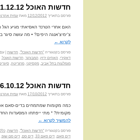
חדשות האוכל 11.12.12
פורסם בתאריך
12/12/2012
מאת
עמית אהרנס
האם אחרי הטרנד האסיאתי מגיע הגל הל
צ'ימיצ'אנגה היפים? • מה עושה סיגר 
לקרוא
←
פורסם בקטגוריה
"חדשות האוכל"
,
חדשות
|
עם 
דאקירי
,
האחים ירזין
,
המבורגר
,
חדשות האוכל
,
מומלצות בתל אביב
,
מקסיקני
,
מרגריטה
,
סיגרים
חדשות האוכל 16.10.12
פורסם בתאריך
17/10/2012
מאת
עמית אהרנס
כמה מקומות שמתמחים בדים-סאם אפשר 
מקומית? * מתי ייפתחו המסעדות החדש
להמשיך לקרוא
←
פורסם בקטגוריה
"חדשות האוכל"
,
חדשות
,
כללי
דים סאם
,
דים סאם 33
,
דים סם
,
דים סם שופ
,