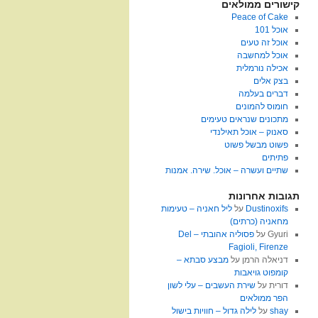
קישורים ממולאים
Peace of Cake
אוכל 101
אוכל זה טעים
אוכל למחשבה
אכילה נורמלית
בצק אלים
דברים בעלמה
חומוס להמונים
מתכונים שנראים טעימים
סאנוק – אוכל תאילנדי
פשוט מבשל פשוט
פתיתים
שתיים ועשרה – אוכל. שירה. אמנות
תגובות אחרונות
Dustinoxifs
על
ליל חאניה – טעימות
מחאניה (כרתים)
Gyuri
על
פסוליה אהובתי – Del
Fagioli, Firenze
דניאלה הרמן
על
מבצע סבתא –
קומפוט גויאבות
דורית
על
שירת העשבים – עלי לשון
הפר ממולאים
shay
על
לילה גדול – חוויות בישול