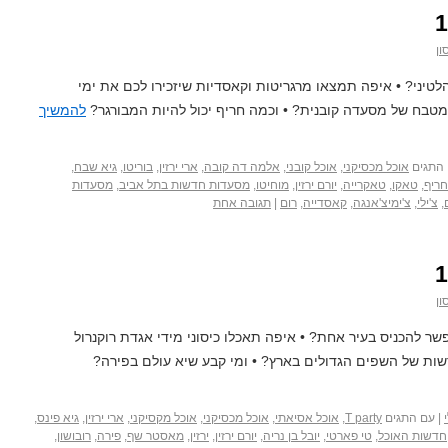
ון
טיני? • איפה תמצאו מרגריטות וקאסדיות שיזכירו לכם את ימי
במטבח של מסעדה קובנית? • וכמה חריף יכול להיות המבורגר?
להמשיך
התגים
אוכל מכסיקני
,
אוכל קובני
,
אלמה דה קובה
,
ארי ירזין
,
בוריטו
,
גיא שבח
,
חריף
,
טאקו
,
טאקרייה
,
יורם ירזין
,
מוחיטו
,
מסעדות חדשות בתל אביב
,
מסעדות
,
צ'ילי
,
צ'ימיצ'אנגה
,
קאסדייה
,
רום
|
תגובה אחת
ון
להכניס בעיר אחת? • איפה תאכלו כיסוני מידי אגדת רוקנרול
ות של השפים הגדולים בארץ? • ומי קבע שיא עולם בפירה?
|
עם התגים
T party
,
אוכל אסיאתי
,
אוכל מכסיקני
,
אוכל מקסיקני
,
ארי ירזין
,
גיא פינס
,
חדשות האוכל
,
טי פארטי
,
יובל בן נריה
,
יורם ירזין
,
ירזין
,
מאסטר שף
,
פירה
,
רובושון
,