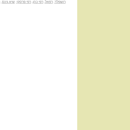
רושפלד
,
רפאל
,
רפי כהן
,
רפי פרסקי
,
שיא גינס
,
ת