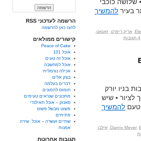
 שלושה כוכבי
ר בעיר
להמשיך
הרשמה לעדכוני RSS
לחצו כאן להרשמה
El
,
אריק ריפרט
,
זאגאט
,
4 תגובות
קישורים ממולאים
Peace of Cake
אוכל 101
אוכל זה טעים
אוכל למחשבה
אכילה נורמלית
בצק אלים
דברים בעלמה
ות בניו יורק
חומוס להמונים
מתכונים שנראים טעימים
 לציור • שיש
סאנוק – אוכל תאילנדי
 טעם
להמשיך
פשוט מבשל פשוט
פתיתים
שתיים ועשרה – אוכל. שירה.
,
Danny Meyer
,
אילבן
אמנות
תגובות אחרונות