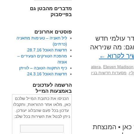
מדברים מהבטן גם
בפייסבוק
פוסטים אחרונים
 • סדר עולמי חדש
ליל חאניה – טעימות מחאניה
(כרתים)
וגם: מה שניראה
חדשות האוכל 28.7.16
ך לקרוא
←
מהפכת הטורקים הצעירים –
אונזה
atera
,
Eleven Madison
כיף התקווה הטובה – לוויתן
ין
,
מסעדות חדשות בניו
חדשות האוכל 24.3.16
הרשמה לעדכונים
באמצעות המייל
הכניסו את כתובת המייל שלכם
כאן, מלאו אחר ההוראות, ותקבלו
עדכון בכל פעם שהבלוג יעודכן.
ניתן לבטל את השירות בכל שלב:
 כבר כאן • המנצחת