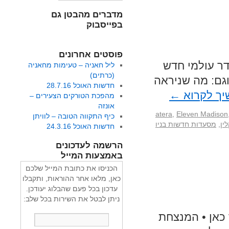
מדברים מהבטן גם
בפייסבוק
פוסטים אחרונים
 • סדר עולמי חדש
ליל חאניה – טעימות מחאניה
(כרתים)
וגם: מה שניראה
חדשות האוכל 28.7.16
ך לקרוא
←
מהפכת הטורקים הצעירים –
אונזה
atera
,
Eleven Madison
כיף התקווה הטובה – לוויתן
ין
,
מסעדות חדשות בניו
חדשות האוכל 24.3.16
הרשמה לעדכונים
באמצעות המייל
הכניסו את כתובת המייל שלכם
כאן, מלאו אחר ההוראות, ותקבלו
עדכון בכל פעם שהבלוג יעודכן.
ניתן לבטל את השירות בכל שלב:
 כבר כאן • המנצחת