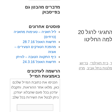
מדברים מהבטן גם
בפייסבוק
פוסטים אחרונים
איך תאכלו גלידות בקיץ הקרוב? • מה תמצאו בתפריט החגיגי לרגל 20
ליל חאניה – טעימות מחאניה
(כרתים)
למה החליטו
חדשות האוכל 28.7.16
מהפכת הטורקים הצעירים –
אונזה
כיף התקווה הטובה – לוויתן
חדשות האוכל 24.3.16
ר
,
בית תאילנדי
,
בריוש
,
לצות בתל אביב
,
מרק
הרשמה לעדכונים
באמצעות המייל
הכניסו את כתובת המייל שלכם
כאן, מלאו אחר ההוראות, ותקבלו
עדכון בכל פעם שהבלוג יעודכן.
ניתן לבטל את השירות בכל שלב: