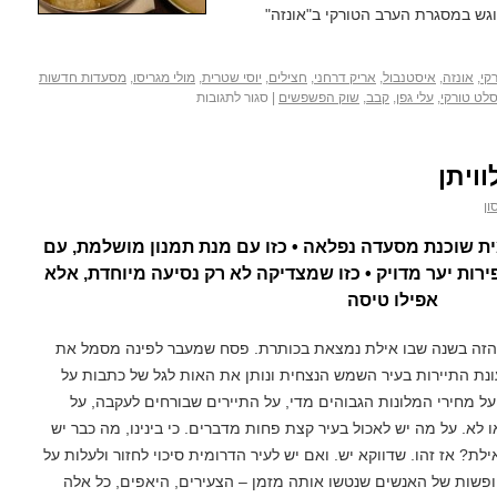
גש במסגרת הערב הטורקי ב"אונזה"
קי
,
אונזה
,
איסטנבול
,
אריק דרחני
,
חצילים
,
יוסי שטרית
,
מולי מגריסו
,
מסעדות חדשות
לט טורקי
,
עלי גפן
,
קבב
,
שוק הפשפשים
|
סגור לתגובות
ויתן
ון
ית שוכנת מסעדה נפלאה • כזו עם מנת תמנון מושלמת, עם
רות יער מדויק • כזו שמצדיקה לא רק נסיעה מיוחדת, אלא
אפילו טיסה
הזה בשנה שבו אילת נמצאת בכותרת. פסח שמעבר לפינה מסמל את
נת התיירות בעיר השמש הנצחית ונותן את האות לגל של כתבות על
ל מחירי המלונות הגבוהים מדי, על התיירים שבורחים לעקבה, על
או לא. על מה יש לאכול בעיר קצת פחות מדברים. כי בינינו, מה כבר יש
ילת? אז זהו. שדווקא יש. ואם יש לעיר הדרומית סיכוי לחזור ולעלות על
שות של האנשים שנטשו אותה מזמן – הצעירים, היאפים, כל אלה