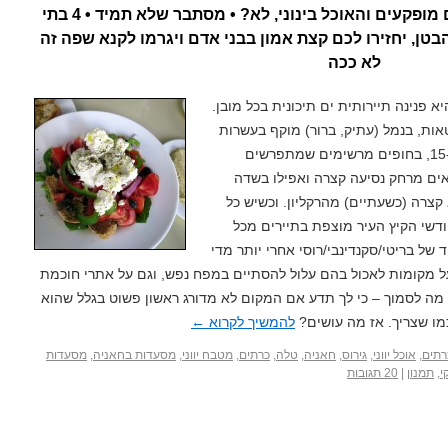
במקום שבו יש תיירים המחירים מופקעים והאוכל בינוני, לא? • מסתבר שלא תמיד • 4 בתי
טן, יחזירו לכם קצת אמון בבני אדם ויגרמו לקנא שפה זה
לא ככה
א פנינה תיירותית ים תיכונית בכל מובן.
ת, בנמל (עתיק, ברור) מוקף בעשרות
מסעדות, בבית כנסת ייחודי מהמאה ה-15, בחופים מרשימים שמתפרשים
ים מרחק נסיעה קצרה ואפילו בשדה
צרה (כשעתיים) מהרקליון. וכשיש כל
דשי הקיץ העיר מוצפת בתיירים מכל
 של בריטי/סקנדינבי/רוסי אחרי יותר מדי
ל מקומות לאכול בהם עלול להסתיים במפח נפש, וגם על אתרי חוכמת
י מה לסמוך – כי לך תדע אם המקום לא מדורג ראשון פשוט בגלל שהוא
מו שצריך. אז מה עושים?
להמשיך לקרוא
←
רתים
,
אוכל יווני
,
גירוס
,
חאניה
,
טלה
,
כרתים
,
מטבח יווני
,
מסעדות בחאניה
,
מסעדות
י
,
תמנון
|
20 תגובות