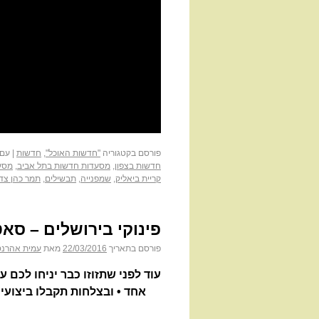
פורסם בקטגוריה
"חדשות האוכל"
,
חדשות
|
עם 
חדשות בצפון
,
מסעדות חדשות בתל אביב
,
מסעד
קריית ביאליק
,
שמפנייה
,
תבשילים
,
תמר כהן צד
פינוקי בירושלים – סא
פורסם בתאריך
22/03/2016
מאת
עמית אהרנס
עוד לפני שתזוזו כבר יניחו לכם
אחד • ובצלחות תקבלו ביצועי