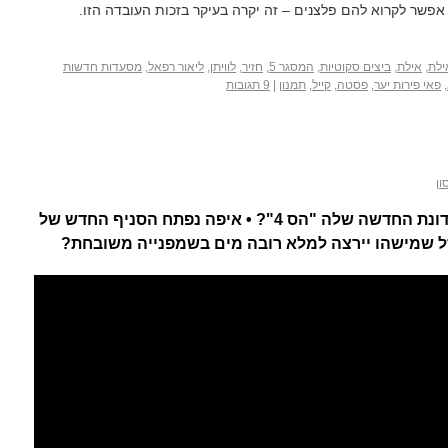
אפשר לקרוא להם פלצנים – זה יקרה בעיקר בזכות העובדה הזו.
ילת
,
אילת
,
ביצים סקוטיות
,
המסגר 5
,
חזיר
,
לוויתן
,
ליאור רפאל
,
מסעדות חדשות
,
פאי פירות יער
,
פסטה
,
קייל
,
תמנון
|
9 תגובות
ון
מה מגישה תמר כהן צדק במסעדונת החדשה שלה "הס 4"? • איפה נפתח הסניף החדש של
זל שמישהו יירצה למלא רובה מים בשמפנייה משובחת?