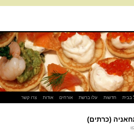
 בבית
חדשות
עלו ברשת
אורחים
אודות
צרו קשר
חאניה (כרתים)
ון