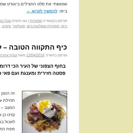
שפגשתי את סלט החצילים ביוגורט שמו
ביפו.
להמשיך לקרוא
←
פורסם בקטגוריה
מסעדות
|
עם התגים
אוכל טור
ביפו
,
מסעדות מומלצות ביפו
,
סוטלאץ'
,
סימיט
,
ס
כיף התקווה הטובה – לו
פורסם בתאריך
12/04/2016
מאת
עמית אהרנס
בחוף הצפוני של העיר הכי דרומ
פסטה חזירית ומענגת ועם פאי פי
זה הזמן 
תחילת עו
המצב – ע
קזינו כן 
לאכול בא
מפת החופ