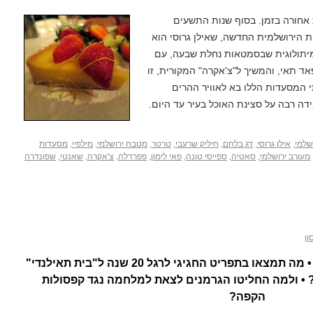
 אחורה בזמן. בסוף שנות התשעים
 הירושלמית החדשה, שאילן גרוסי הוא
מיתולוגית שבסמטאות נחלת שבעה, עם
פאד תאי, והמשיך ל"צ'אקרה" המקורית, זו
י המסעדות הללו בא לאוויר ההרים
ידה רבה על סצינת האוכל בעיר עד היום.
שלמי
,
אילן גרוסי
,
דג בלחם
,
חיליק שרעבי
,
טרטר
,
מטבח ירושלמי
,
מילפיי
,
מסעדות
מעורב ירושלמי
,
סאטיה
,
ספייסי טונה
,
פאי לימון
,
פפרדלה
,
צ'אקרה
,
שאנטי
,
שפונדרה
ון
איך תאכלו גלידות בקיץ הקרוב? • מה תמצאו בתפריט החגיגי לרגל 20 שנה ל"בית תאילנדי"
? • ולמה החליטו הגרמנים לצאת למלחמה נגד קפסולות
הקפה?