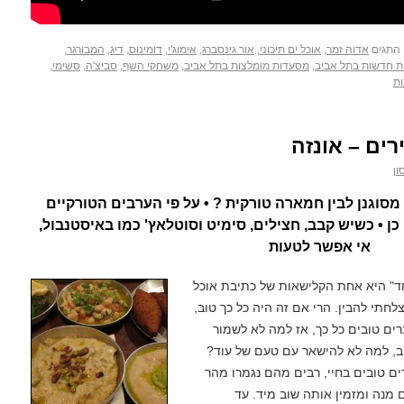
התגים
אדוה זמר
,
אוכל ים תיכוני
,
אור גינסברג
,
אימוג'י
,
דומינוס
,
דיג
,
המבורגר
,
 חדשות בתל אביב
,
מסעדות מומלצות בתל אביב
,
משחקי השף
,
סביצ'ה
,
סשימי
,
ים – אונזה
ון
סוגנן לבין חמארה טורקית ? • על פי הערבים הטורקיים
 • כשיש קבב, חצילים, סימיט וסוטלאץ' כמו באיסטנבול,
אי אפשר לטעות
אחד" היא אחת הקלישאות של כתיבת אוכל
תי להבין. הרי אם זה היה כל כך טוב,
ם טובים כל כך, אז למה לא לשמור
ב, למה לא להישאר עם טעם של עוד?
ים טובים בחיי, רבים מהם נגמרו מהר
 מנה ומזמין אותה שוב מיד. עד