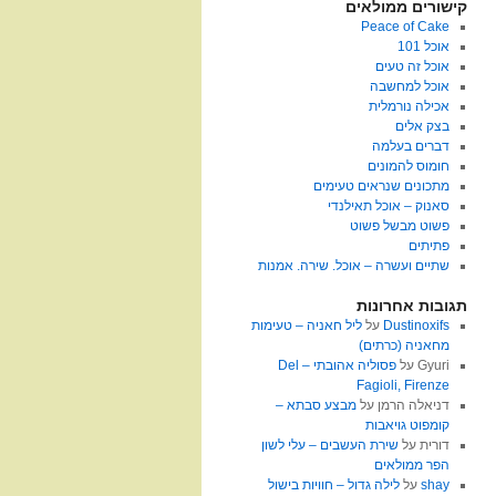
קישורים ממולאים
Peace of Cake
אוכל 101
אוכל זה טעים
אוכל למחשבה
אכילה נורמלית
בצק אלים
דברים בעלמה
חומוס להמונים
מתכונים שנראים טעימים
סאנוק – אוכל תאילנדי
פשוט מבשל פשוט
פתיתים
שתיים ועשרה – אוכל. שירה. אמנות
תגובות אחרונות
Dustinoxifs
על
ליל חאניה – טעימות
מחאניה (כרתים)
Gyuri
על
פסוליה אהובתי – Del
Fagioli, Firenze
דניאלה הרמן
על
מבצע סבתא –
קומפוט גויאבות
דורית
על
שירת העשבים – עלי לשון
הפר ממולאים
shay
על
לילה גדול – חוויות בישול