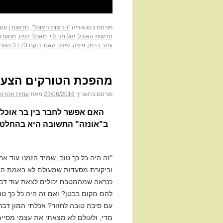
פורסם בקטגוריה
"חדשות האוכל"
,
חדשות
|
עם 
חדשות האוכל
,
יהלומה לוי
,
מאכלי דגים
,
מסעדות
עינב ברמן
,
פיצה
,
פיצה האט
,
רוקח 73
|
3 תגובות
מהפכת הטורקים הצעיר
פורסם בתאריך
23/06/2016
מאת
עמית אהרנס
האם אפשר לחבר בין בר אוכל מ
ב"אונזה" התשובה היא בהחלט כן
"זה היה כל כך טוב, שמיד הזמנו עוד 
וביקורת מסעדות שמעולם לא באמת הצלח
כנראה שמהמטבח יכולים לצאת עוד דברי
להם מקום בבטן? ואם זה היה כל כך טו
עם סיבה טובה לחזור? אכלתי המון דבר
מדי, ולעולם לא מצאתי את עצמי מסיים