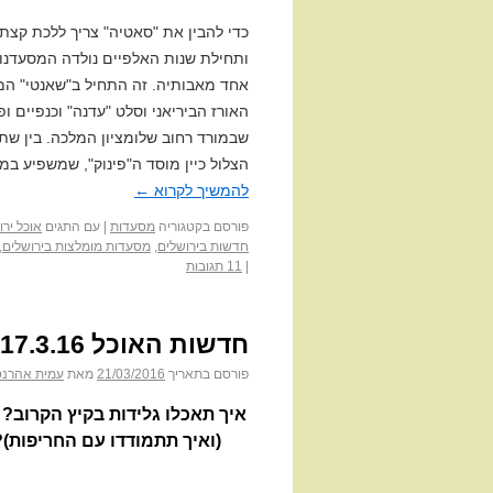
כדי להבין את "סאטיה" צריך ללכת קצת
ותחילת שנות האלפיים נולדה המסעדנות
אחד מאבותיה. זה התחיל ב"שאנטי" ה
האורז הביריאני וסלט "עדנה" וכנפיים ו
שבמורד רחוב שלומציון המלכה. בין שת
הצלול כיין מוסד ה"פינוק", שמשפיע במ
להמשיך לקרוא
←
פורסם בקטגוריה
מסעדות
|
עם התגים
אוכל ירו
חדשות בירושלים
,
מסעדות מומלצות בירושלים
,
|
11 תגובות
חדשות האוכל 17.3.16
פורסם בתאריך
21/03/2016
מאת
עמית אהרנס
(ואיך תתמודדו עם החריפות)