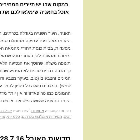
אוכל בחאניה שימלאו לכם את הב
חאניה, העיר השנייה בגודלה בכרתים, הי
היא מתגאה בעיר עתיקה מפותלת סמטאו
ממזרח וממערב לה, באתרי טבע שנמצא
תעופה משלה, שחוסך את הנסיעה הלא ק
כך הרבה דברים טובים לא מפתיע שבחו
המינים והצבעים (טוב, בעיקר מצבע ורוד
שמש). במצבים כאלה כל ניסיון להמר ע
ההמונים כמו טריפאדוויזר אין יותר מד
היחיד בחאניה שעושה פיש אנד צ'יפס כ
פורסם בקטגוריה
מסעדות
|
עם התגים
אוכל בכ
דגים
,
מסעדות מומלצות בכרתים
,
סלט יווני
,
צזיק
חדשות האוכל 28.7.16