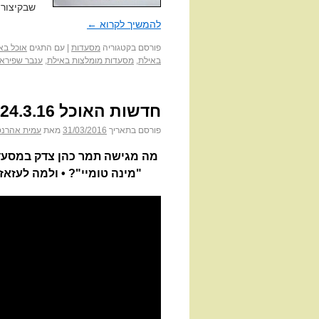
שבקיצור 
להמשיך לקרוא
←
פורסם בקטגוריה
מסעדות
|
עם התגים
אוכל בא
באילת
,
מסעדות מומלצות באילת
,
ענבר שפירא
חדשות האוכל 24.3.16
פורסם בתאריך
31/03/2016
מאת
עמית אהרנס
"מינה טומיי"? • ולמה לעזא