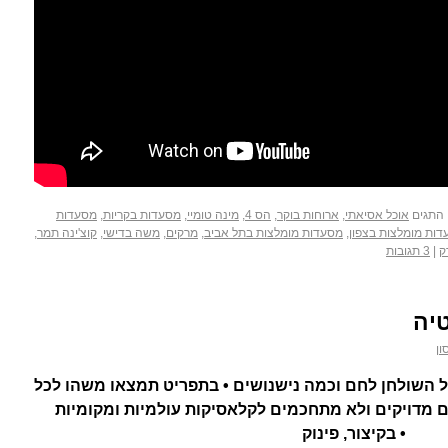
התגים
אוכל אסיאתי
,
ארוחות בוקר
,
הס 4
,
מינה טומיי
,
מסעדות בקריות
,
מסעדות
ות מומלצות בצפון
,
מסעדות מומלצות בתל אביב
,
מרקים
,
משה בדישי
,
קוצ'ינה תמר
,
ק
|
3 תגובות
טיה
ון
 על השולחן לחם וכמה נישנושים • בתפריט תמצאו משהו לכל
ם מדויקים ולא מתחכמים לקלאסיקות עולמיות ומקומיות
• בקיצור, פינוק