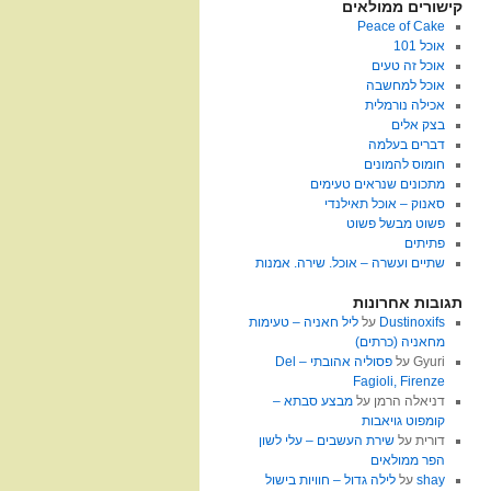
קישורים ממולאים
Peace of Cake
אוכל 101
אוכל זה טעים
אוכל למחשבה
אכילה נורמלית
בצק אלים
דברים בעלמה
חומוס להמונים
מתכונים שנראים טעימים
סאנוק – אוכל תאילנדי
פשוט מבשל פשוט
פתיתים
שתיים ועשרה – אוכל. שירה. אמנות
תגובות אחרונות
Dustinoxifs
על
ליל חאניה – טעימות
מחאניה (כרתים)
Gyuri
על
פסוליה אהובתי – Del
Fagioli, Firenze
דניאלה הרמן
על
מבצע סבתא –
קומפוט גויאבות
דורית
על
שירת העשבים – עלי לשון
הפר ממולאים
shay
על
לילה גדול – חוויות בישול