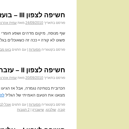
חשיפה לצפון III – בועז מבשל
פורסם בתאריך
24/09/2010
מאת
עמית אהרנס
שף מנוסה, מיקום מדהים ושפע חומרי 
פשוט לא קורה • ככה זה כשאוכלים בגלי
פורסם בקטגוריה
מסעדות
|
עם התגים
בועז מב
חשיפה לצפון II – עזבה
פורסם בתאריך
20/09/2010
מאת
עמית אהרנס
הכרובית בטחינה נגמרה, אבל אז הגיעו
מצאנו את הטעם האמיתי של הגליל
לה
פורסם בקטגוריה
מסעדות
|
עם התגים
אוכל לבנ
קובה
,
שולבטו
,
שישברק
|
2 תגובות