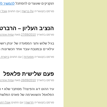
הנקניקים שעוצרים להסתכל
להמשיך לק
פורסם בקטגוריה
עלו ברשת
|
עם התגים
אוכל יפ
הנציב העליון – הרברט
פורסם בתאריך
27/09/2010
מאת
עמית אהרנס
בגיל שלוש וחצי המסעדה של יונתן רושפ
עילאיים ובמטבח עובד אחד הכשרונות ה
פורסם בקטגוריה
מסעדות
|
עם התגים
ביקורת 
פעם שלישית פלאפל
פורסם בתאריך
26/09/2010
מאת
עמית אהרנס
עיר ההוט דוג והפיצה? מסתבר שלא • תוש
הפלאפל והשווארמה של פארס הפלשתיני
פורסם בקטגוריה
חדשות
|
עם התגים
אוכל רחו