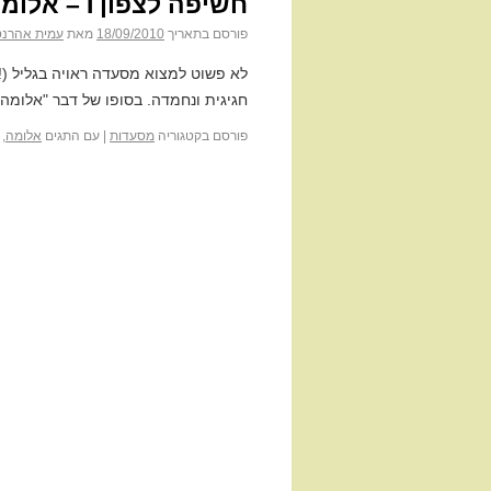
חשיפה לצפון I – אלומה
פורסם בתאריך
18/09/2010
מאת
עמית אהרנס
לא פשוט למצוא מסעדה ראויה בגליל (!)
חגיגית ונחמדה. בסופו של דבר "אלומ
פורסם בקטגוריה
מסעדות
|
עם התגים
אלומה
,