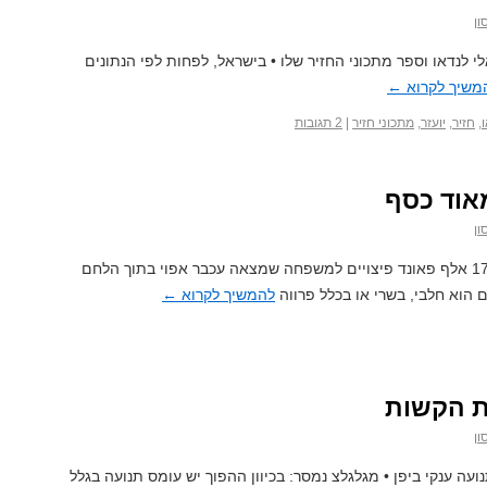
ון
י לנדאו וספר מתכוני החזיר שלו • בישראל, לפחות לפי הנתונים
משיך לקרוא
←
,
חזיר
,
יועזר
,
מתכוני חזיר
|
2 תגובות
אוד כסף
ון
יצרנית המזון הגדולה בבריטניה תשלם 17 אלף פאונד פיצויים למשפחה שמצאה עכבר אפוי בתוך הלחם
הוא חלבי, בשרי או בכלל פרווה
להמשיך לקרוא
←
ת הקשות
ון
 ענקי ביפן • מגלגלצ נמסר: בכיוון ההפוך יש עומס תנועה בגלל