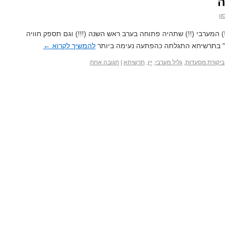
ון
 המערבי (!!) שתהיה פתוחה בערב ראש השנה (!!!) וגם תספק חוויה
ה" בתרשיחא התגלתה כהפתעה נעימה ביותר
להמשיך לקרוא
←
ביקורת מסעדות
,
גליל מערבי
,
יין
,
תרשיחא
|
תגובה אחת