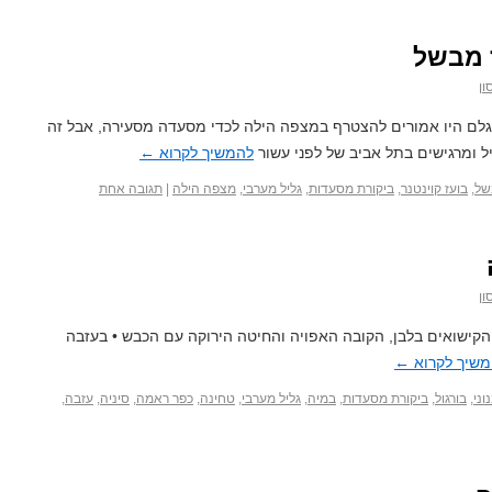
ון
גלם היו אמורים להצטרף במצפה הילה לכדי מסעדה מסעירה, אבל זה
ל ומרגישים בתל אביב של לפני עשור
להמשיך לקרוא
←
של
,
בועז קוינטנר
,
ביקורת מסעדות
,
גליל מערבי
,
מצפה הילה
|
תגובה אחת
ון
 הקישואים בלבן, הקובה האפויה והחיטה הירוקה עם הכבש • בעזבה
משיך לקרוא
←
וני
,
בורגול
,
ביקורת מסעדות
,
במיה
,
גליל מערבי
,
טחינה
,
כפר ראמה
,
סיניה
,
עזבה
,