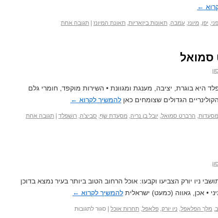
רוא
←
ני
,
יפן
,
מיונז
,
עמבה
,
תאונות ביזאריות
,
תאונת המיונז
|
תגובה אחת
 סמואל
ון
לד היא בוגרת, יציבה, מענגת ומגוונת • השירות מוקפד, חומרי גלם
קולינריים הגדולים שצומחים כאן
להמשיך לקרוא
←
מסעדות
,
הרברט סמואל
,
יובל בן נריה
,
מסעדת שף
,
סביצ'ה
,
רושפלד
|
תגובה אחת
ון
בי ניו יורק הצביעו וקבעו: אוכל הרחוב הטוב ביותר בעיר נמצא בדוכן
 • אכן, גאווה (כמעט) ישראלית
להמשיך לקרוא
←
ב
,
מלך הפלאפל
,
ניו יורק
,
פלאפל
,
תחרות אוכל
|
סגור לתגובות