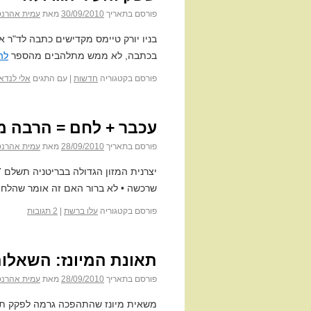
פורסם בתאריך
30/09/2010
מאת
עמית אהרנס
בניו יורק טיימס מקדישים כתבה לד"ר אל
בכתבה, לא ממש מתלהבים מהספר
לה
פורסם בקטגוריה
חדשות
|
עם התגים
אלי לנדאו
עכבר + לחם = הרבה מ
פורסם בתאריך
28/09/2010
מאת
עמית אהרנס
שרכשה • לא ברור האם זה אומר שהלחם 
פורסם בקטגוריה
עלו ברשת
|
2 תגובות
תאונת המיונז: השאלו
פורסם בתאריך
28/09/2010
מאת
עמית אהרנס
משאית מיונז שהתהפכה גרמה לפקק תנועה