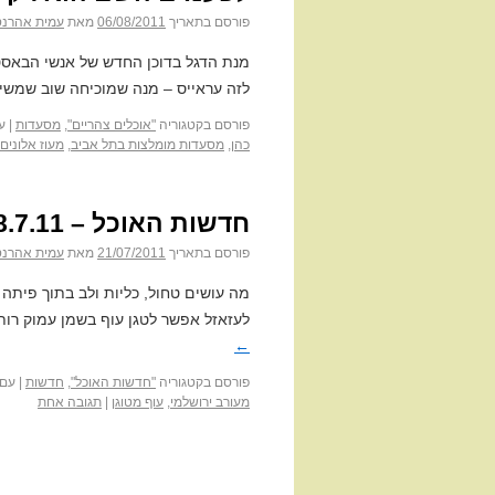
פורסם בתאריך
06/08/2011
מאת
עמית אהרנס
מנת הדגל בדוכן החדש של אנשי הבאס
לזה עראייס – מנה שמוכיחה שוב שמשילו
פורסם בקטגוריה
"אוכלים צהריים"
,
מסעדות
|
ע
כהן
,
מסעדות מומלצות בתל אביב
,
מעוז אלונים
חדשות האוכל – 18.7.11
פורסם בתאריך
21/07/2011
מאת
עמית אהרנס
מה עושים טחול, כליות ולב בתוך פיתה 
לעזאזל אפשר לטגן עוף בשמן עמוק רותח
←
פורסם בקטגוריה
"חדשות האוכל"
,
חדשות
|
עם 
מעורב ירושלמי
,
עוף מטוגן
|
תגובה אחת