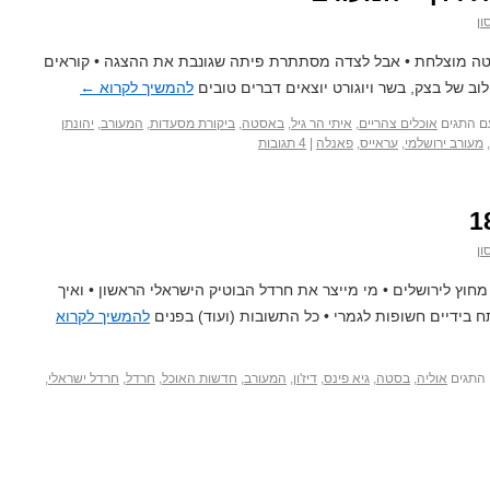
ון
טה מוצלחת • אבל לצדה מסתתרת פיתה שגונבת את ההצגה • קוראים
ב של בצק, בשר ויוגורט יוצאים דברים טובים
להמשיך לקרוא
←
ם התגים
אוכלים צהריים
,
איתי הר גיל
,
באסטה
,
ביקורת מסעדות
,
המעורב
,
יהונתן
,
מעורב ירושלמי
,
עראייס
,
פאנלה
|
4 תגובות
ון
מחוץ לירושלים • מי מייצר את חרדל הבוטיק הישראלי הראשון • ואיך
 בידיים חשופות לגמרי • כל התשובות (ועוד) בפנים
להמשיך לקרוא
התגים
אוליה
,
בסטה
,
גיא פינס
,
דיז'ון
,
המעורב
,
חדשות האוכל
,
חרדל
,
חרדל ישראלי
,