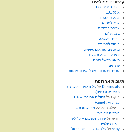
קישורים ממולאים
Peace of Cake
אוכל 101
אוכל זה טעים
אוכל למחשבה
אכילה נורמלית
בצק אלים
דברים בעלמה
חומוס להמונים
מתכונים שנראים טעימים
סאנוק – אוכל תאילנדי
פשוט מבשל פשוט
פתיתים
שתיים ועשרה – אוכל. שירה. אמנות
תגובות אחרונות
Dustinoxifs
על
ליל חאניה – טעימות
מחאניה (כרתים)
Gyuri
על
פסוליה אהובתי – Del
Fagioli, Firenze
דניאלה הרמן
על
מבצע סבתא –
קומפוט גויאבות
דורית
על
שירת העשבים – עלי לשון
הפר ממולאים
shay
על
לילה גדול – חוויות בישול