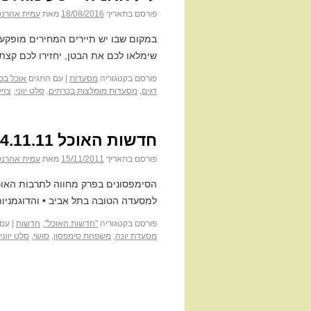
פורסם בתאריך
18/08/2016
מאת
עמית אהרנס
שימלאו לכם את הבטן, יחזירו לכם קצת
פורסם בקטגוריה
מסעדות
|
עם התגים
אוכל בכ
דגים
,
מסעדות מומלצות בכרתים
,
סלט יווני
,
צזיק
חדשות האוכל 14.11.11
פורסם בתאריך
15/11/2011
מאת
עמית אהרנס
הסימפסונים בפרק מחווה לתרבות האוכל 
למסעדה הטובה בתל אביב • והדוגמניות
פורסם בקטגוריה
"חדשות האוכל"
,
חדשות
|
עם 
מסעדת יונה
,
משפחת סימפסון
,
סושי
,
סלט יווני