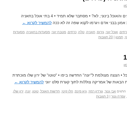
ון
במקום שבו יש תיירים המחירים מופקעים והאוכל בינוני, לא? • מסתבר שלא תמיד • 4 בתי אוכל בחאניה
 אמון בבני אדם ויגרמו לקנא שפה זה לא ככה
להמשיך לקרוא
←
רתים
,
אוכל יווני
,
גירוס
,
חאניה
,
טלה
,
כרתים
,
מטבח יווני
,
מסעדות בחאניה
,
מסעדות
י
,
תמנון
|
20 תגובות
ון
• הצצה מצולמת ל"יונה" החדשה ביפו • "טוטו" של ירון שלו מוכתרת
 הבאות של אמריקה צוללות לתוך קערת סלט יווני
להמשיך לקרוא
←
התגים
אבי גנור
,
גורדון רמזי
,
גיא פינס
,
הלו קיטי
,
חדשות האוכל
,
טוטו
,
יונה
,
ירון שלו
,
,
עפרה גנור
|
3 תגובות