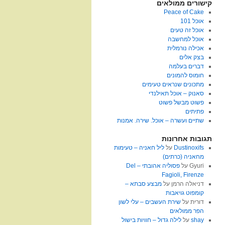
קישורים ממולאים
Peace of Cake
אוכל 101
אוכל זה טעים
אוכל למחשבה
אכילה נורמלית
בצק אלים
דברים בעלמה
חומוס להמונים
מתכונים שנראים טעימים
סאנוק – אוכל תאילנדי
פשוט מבשל פשוט
פתיתים
שתיים ועשרה – אוכל. שירה. אמנות
תגובות אחרונות
Dustinoxifs
על
ליל חאניה – טעימות
מחאניה (כרתים)
Gyuri
על
פסוליה אהובתי – Del
Fagioli, Firenze
דניאלה הרמן
על
מבצע סבתא –
קומפוט גויאבות
דורית
על
שירת העשבים – עלי לשון
הפר ממולאים
shay
על
לילה גדול – חוויות בישול