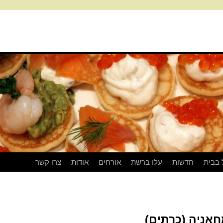
 בבית
חדשות
עלו ברשת
אורחים
אודות
צרו קשר
חאניה (כרתים)