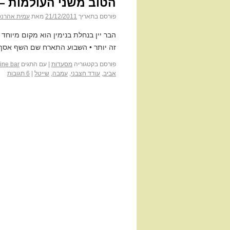
הטוב משני העולמות – 
פורסם בתאריך
21/12/2011
מאת
עמית אהרנס
הבר יין בנחלת בנימין הוא מקום מיוח
זה יותר • השבוע התארח שם השף אסף ג
פורסם בקטגוריה
מסעדות
|
עם התגים
ine bar
אביב
,
עודד חצבני
,
עמבה
,
שייטל
|
6 תגובות