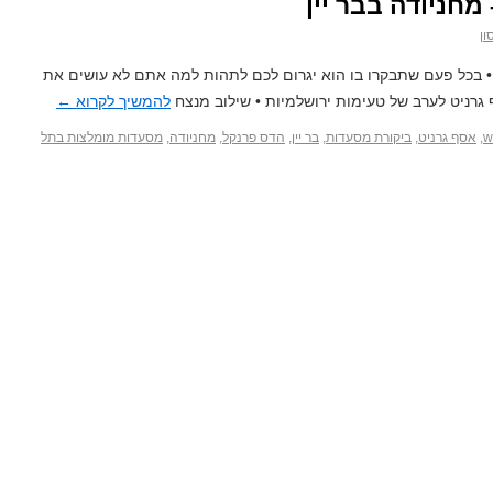
מחניודה בבר יין
ון
ד • בכל פעם שתבקרו בו הוא יגרום לכם לתהות למה אתם לא עושים את
רניט לערב של טעימות ירושלמיות • שילוב מנצח
להמשיך לקרוא
←
w
,
אסף גרניט
,
ביקורת מסעדות
,
בר יין
,
הדס פרנקל
,
מחניודה
,
מסעדות מומלצות בתל