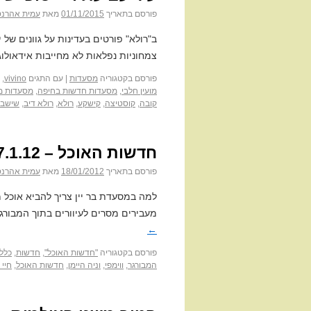
פורסם בתאריך
01/11/2015
מאת
עמית אהרנס
ב"רולא" פורטים בעדינות על גוונים של י
צמחוניות נפלאות לא מחייבות אידאולוגי
פורסם בקטגוריה
מסעדות
|
עם התגים
vivino
,
מועין חלבי
,
מסעדות חדשות בחיפה
,
מסעדות מ
קובה
,
קוסטיצה
,
קישקע
,
רולא
,
רולא דיב
,
שישבר
חדשות האוכל – 17.1.12
פורסם בתאריך
18/01/2012
מאת
עמית אהרנס
למה במסעדת בר יין צריך להביא אוכל 
מעבירים מסרים לעיוורים בתוך המבורג
←
פורסם בקטגוריה
"חדשות האוכל"
,
חדשות
,
כללי
המבורגר
,
ווימפי
,
וניה היימן
,
חדשות האוכל
,
חיי 