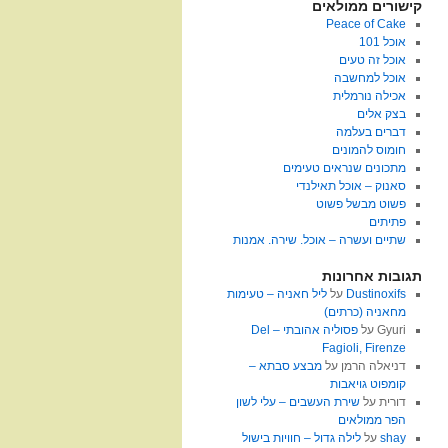
קישורים ממולאים
Peace of Cake
אוכל 101
אוכל זה טעים
אוכל למחשבה
אכילה נורמלית
בצק אלים
דברים בעלמה
חומוס להמונים
מתכונים שנראים טעימים
סאנוק – אוכל תאילנדי
פשוט מבשל פשוט
פתיתים
שתיים ועשרה – אוכל. שירה. אמנות
תגובות אחרונות
Dustinoxifs
על
ליל חאניה – טעימות
מחאניה (כרתים)
Gyuri
על
פסוליה אהובתי – Del
Fagioli, Firenze
דניאלה הרמן
על
מבצע סבתא –
קומפוט גויאבות
דורית
על
שירת העשבים – עלי לשון
הפר ממולאים
shay
על
לילה גדול – חוויות בישול