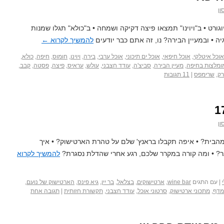
ון
וגורט • ב"ויוינו" תמצאו פיצה דקיקה ושמחה • ב"כולא" תגלו שמנות
ה • ובמעיין הבירה? נו, זה אתם כבר יודעים
להמשיך לקרוא
←
אוכל איטלקי
,
אוכל חיפאי
,
אוכל ים תיכוני
,
אוכל ערבי
,
בירה
,
ויוינו
,
חומוס
,
חיפה
,
כולא
,
ומלצות בחיפה
,
מעיין הבירה
,
סביצ'ה
,
עודד חצבני
,
עולש
,
עראיס
,
פיצה
,
פסטה
,
קבב
,
ק
,
שרימפס
|
11 תגובות
ון
מהבית? • איפה תקבלו בראנץ' שלם על טהרת הארטישוק? • איך
ר? • ומה קורה במקרר שלכם, רגע אחרי שהדלת נסגרת?
להמשיך לקרוא
|
עם התגים
wine bar
,
ארטישוקים
,
בצלאל
,
בר יין
,
גיא פינס
,
הארטישוק של נועם
,
מדף
,
מתכוני ארטישוק
,
סרטוני אוכל
,
עודד חצבני
,
תקשורת חזותית
|
תגובה אחת