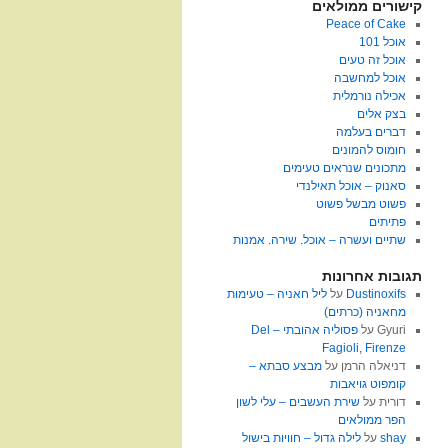
קישורים ממולאים
Peace of Cake
אוכל 101
אוכל זה טעים
אוכל למחשבה
אכילה נורמלית
בצק אלים
דברים בעלמה
חומוס להמונים
מתכונים שנראים טעימים
סאנוק – אוכל תאילנדי
פשוט מבשל פשוט
פתיתים
שתיים ועשרה – אוכל. שירה. אמנות
תגובות אחרונות
Dustinoxifs
על
ליל חאניה – טעימות
מחאניה (כרתים)
Gyuri
על
פסוליה אהובתי – Del
Fagioli, Firenze
דניאלה הרמן
על
מבצע סבתא –
קומפוט גויאבות
דורית
על
שירת העשבים – עלי לשון
הפר ממולאים
shay
על
לילה גדול – חוויות בישול