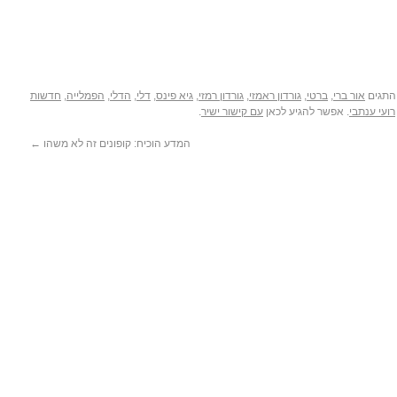
 התגים
אור ברי
,
ברטי
,
גורדון ראמזי
,
גורדון רמזי
,
גיא פינס
,
דלי
,
הדלי
,
הפמלייה
,
חדשות
רועי ענתבי
. אפשר להגיע לכאן
עם קישור ישיר
.
המדע הוכיח: קופונים זה לא משהו
←