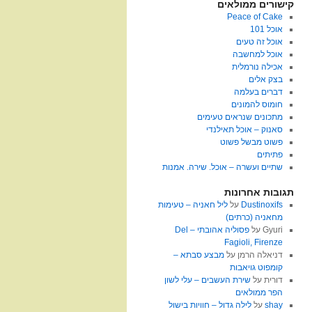
קישורים ממולאים
Peace of Cake
אוכל 101
אוכל זה טעים
אוכל למחשבה
אכילה נורמלית
בצק אלים
דברים בעלמה
חומוס להמונים
מתכונים שנראים טעימים
סאנוק – אוכל תאילנדי
פשוט מבשל פשוט
פתיתים
שתיים ועשרה – אוכל. שירה. אמנות
תגובות אחרונות
Dustinoxifs
על
ליל חאניה – טעימות
מחאניה (כרתים)
Gyuri
על
פסוליה אהובתי – Del
Fagioli, Firenze
דניאלה הרמן
על
מבצע סבתא –
קומפוט גויאבות
דורית
על
שירת העשבים – עלי לשון
הפר ממולאים
shay
על
לילה גדול – חוויות בישול