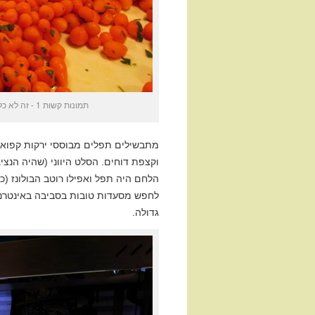
תמונות קשות 1 - זה לא כלא נווה תרצה, זה באשכרה חדר אוכל של מלון 5 כוכבים דלוקס. מביך
מתבשילים תפלים מבוססי ירקות קפואים
וקצפת דוחים. הסלט היווני (שהיה הנציגו
הלחם היה תפל ואפילו רוטב הבולונז (כ
גדולה.