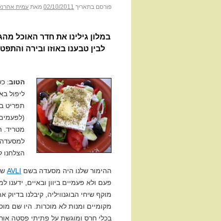
פורסם בתאריך
02/10/2011
מאת
עמית אהרנס
במלון גילינו את חדר האוכל מהג
לבין טבענו באוזו ובירה והתפטמ
הטוב
: כ
ליפול בא
תפריט בא
(לפעמים 
מטריד. ה
למסעדה ב
הצלחנו ל
ההימור שלנו היה מסעדה בשם
AVLI
פעם ולא פעמיים ביוון ובאיים, ידענו ל
מוקף שיחי הבוגנוויליה, קיבלנו בדיוק א
מקומיים ומנות לא מוכרות. היו שם מוס
בכלי חרס ומוגשת על פתיתי פסטה אורזו,