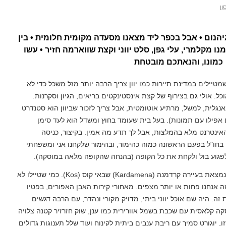
ון
יהנום • אבל בכפר ליד מצאנו מסעדה מקומית חלומית • בין
נו מקלמרי, עלי גפן, סלט יווני וקצת שווארמה חזיר • עשו
כמונו, והנאתכם מובטחת
שמטיילים במדינת תיירות כמו יוון צריך הרבה יותר מזל משכל כדי לא
וכל. אולי גם בצירוף של קצת אינסטינקטים בריאים, הגיון וסקרנות.
נגלית, למשל, מרתיע אוטומטית, אבל צריך לזכור שביוון הוא סטנדרט
אפילו עם תמונות). בעל בית שעומד בחוץ ומשדל הוא לעד סימן
אינטרנט מלא בהמלצות, אבל לך תדע מה אמין. בקיצור, כניסה
חו"ל בפעם הראשונה כמוה כהימור, ובהימור שלקחנו אני ומשפחתי
פגוע בול ולקחת את כל הקופה (בהנחה שהקופה מלאה במוסקה).
שנמצאת בעיירה קרדמנה (Kardamena) שבאי קוס (Kos). כמי שטיילו לא
מה אנחנו פחות או יותר מצפים. מאחורי קירות האבן האפורים, בפטיו
ת זה. היה שם אוכל יווני ביתי, מדויק מקורי ונהדר, עם הרבה דגשים
קה קלאסית עם שכבת בשמל אוורירית כמו ענן, שוק חזרזיר קטנה צלויה
 יוגורט סמיך עם ריבת ענבים ביתית לקינוח ועוד שלל תענוגות גדולים