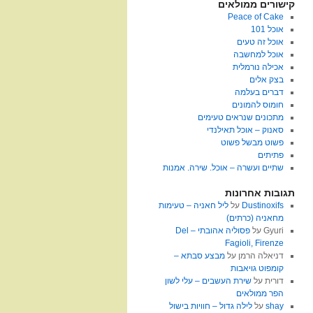
קישורים ממולאים
Peace of Cake
אוכל 101
אוכל זה טעים
אוכל למחשבה
אכילה נורמלית
בצק אלים
דברים בעלמה
חומוס להמונים
מתכונים שנראים טעימים
סאנוק – אוכל תאילנדי
פשוט מבשל פשוט
פתיתים
שתיים ועשרה – אוכל. שירה. אמנות
תגובות אחרונות
Dustinoxifs
על
ליל חאניה – טעימות
מחאניה (כרתים)
Gyuri
על
פסוליה אהובתי – Del
Fagioli, Firenze
דניאלה הרמן
על
מבצע סבתא –
קומפוט גויאבות
דורית
על
שירת העשבים – עלי לשון
הפר ממולאים
shay
על
לילה גדול – חוויות בישול