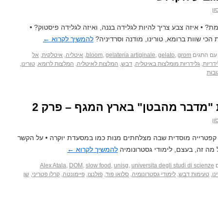
ון
? • איזה צבע צריך להיות לגלידה בננה, ואיזה לגלידה פיסטוק? •
הכי שוות ברומא, טורינו, מודנה וסרדיניה?
להמשיך לקרוא
←
עם התגים
grom
,
gelato
,
gelateria artiginale
,
bloom
,
איטליה
,
איטלקית
,
אל
ידריות
,
גלידריות מומלצות באיטליה
,
דבש
,
המלצות לאיטליה
,
המלצות לרומא
,
טורינו
,
"מדבר מהבטן" בארץ המגף – פרק 2
ון
ל קפטרייה מוסדית שבה מצלחתים מנות כמו במסעדת יוקרה • על הקשר
ל מה זה, בעצם, לימודי גסטרונומיה
להמשיך לקרוא
←
Alex Atala
,
DOM
,
slow food
,
unisg
,
universita degli studi di scienze
נו
,
טעימות דבש
,
לימודי גסטרונומיה
,
סלואו פוד
,
פולנצו
,
פיימונטה
,
קרלו פטריני
,
שן