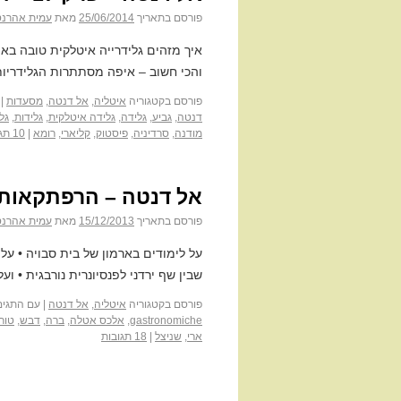
פורסם בתאריך
25/06/2014
מאת
עמית אהרנס
איך מזהים גלידרייה איטלקית טובה באמת
והכי חשוב – איפה מסתתרות הגלידריות 
פורסם בקטגוריה
איטליה
,
אל דנטה
,
מסעדות
|
דנטה
,
גביע
,
גלידה
,
גלידה איטלקית
,
גלידות
,
גל
מודנה
,
סרדיניה
,
פיסטוק
,
קליארי
,
רומא
|
10 תגובות
אל דנטה – הרפתקאות 
פורסם בתאריך
15/12/2013
מאת
עמית אהרנס
על לימודים בארמון של בית סבויה • ע
שבין שף ירדני לפנסיונרית נורבגית • וע
פורסם בקטגוריה
איטליה
,
אל דנטה
|
עם התגים
gastronomiche
,
אלכס אטלה
,
ברה
,
דבש
,
טורי
ארי
,
שניצל
|
18 תגובות