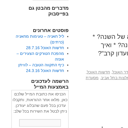
מדברים מהבטן גם
בפייסבוק
פוסטים אחרונים
של השנה? *
ליל חאניה – טעימות מחאניה
(כרתים)
ד מהסביח לפתוח סניף ראשון אחרי 25 שנה? * ואיך
חדשות האוכל 28.7.16
דון קרב"?
מהפכת הטורקים הצעירים –
אונזה
כיף התקווה הטובה – לוויתן
חדשות האוכל 24.3.16
ר האוכל
,
חדשות האוכל
,
לצות בתל אביב
,
מסעדת
הרשמה לעדכונים
באמצעות המייל
הכניסו את כתובת המייל שלכם
כאן, מלאו אחר ההוראות, ותקבלו
עדכון בכל פעם שהבלוג יעודכן.
ניתן לבטל את השירות בכל שלב: