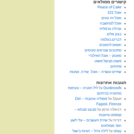
קישורים ממולאים
Peace of Cake
אוכל 101
אוכל זה טעים
אוכל למחשבה
אכילה נורמלית
בצק אלים
דברים בעלמה
חומוס להמונים
מתכונים שנראים טעימים
סאנוק – אוכל תאילנדי
פשוט מבשל פשוט
פתיתים
שתיים ועשרה – אוכל. שירה. אמנות
תגובות אחרונות
Dustinoxifs
על
ליל חאניה – טעימות
מחאניה (כרתים)
Gyuri
על
פסוליה אהובתי – Del
Fagioli, Firenze
דניאלה הרמן
על
מבצע סבתא –
קומפוט גויאבות
דורית
על
שירת העשבים – עלי לשון
הפר ממולאים
shay
על
לילה גדול – חוויות בישול