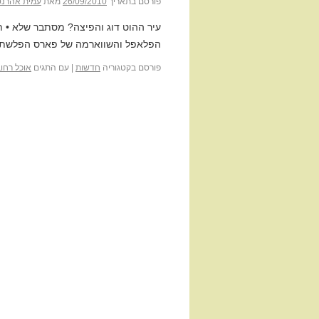
פורסם בתאריך
26/09/2010
מאת
עמית אהרנס
עיר ההוט דוג והפיצה? מסתבר שלא • תוש
הפלאפל והשווארמה של פארס הפלשתיני
פורסם בקטגוריה
חדשות
|
עם התגים
אוכל רחו