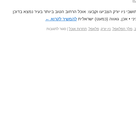
ון
בי ניו יורק הצביעו וקבעו: אוכל הרחוב הטוב ביותר בעיר נמצא בדוכן
 • אכן, גאווה (כמעט) ישראלית
להמשיך לקרוא
←
ב
,
מלך הפלאפל
,
ניו יורק
,
פלאפל
,
תחרות אוכל
|
סגור לתגובות