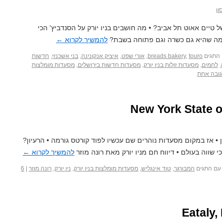
ון
יים אאוט תל אביב? • מה חושבים בניו יורק על הסנדביץ' הכי
רמה שהיא גם כשרה וגם פתוחה בשבת?
להמשיך לקרוא
←
התגים
touro
,
breads bakery
,
אורי שפט
,
איציק אנקונינה
,
בני אשכנזי
,
חדשות
,
לחמים
,
מסעדות זולות בניו יורק
,
מסעדות חדשות בירושלים
,
מסעדות מומלצות
ובה אחת
• אז במקום מסעדות נוהרים שם עכשיו לפוד קורטס גורמה • הרעיון?
י שווה בעולם • דיווח חם מניו יורק מאת רונה מוזר
להמשיך לקרוא
←
עם התגים
המבורגר
,
טוד אינגליש
,
מסעדות מומלצות בניו יורק
,
ניו יורק
,
רונה מוזר
|
6