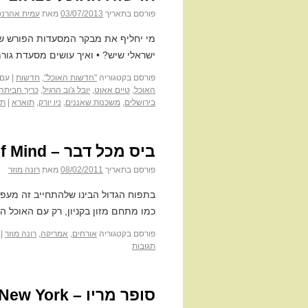
פורסם בתאריך
03/07/2013
מאת
עמית אהרנס
מי יחליף את מבקר המסעדות הפורש של ט
ישראלי שיש? • ואיך עושים מסעדת גו
פורסם בקטגוריה
"חדשות האוכל"
,
חדשות
|
עם 
האוכל
,
טיים אאוט
,
יובל ג'וב הרגיל
,
כריך חביתה
בירושלים
,
משכנות שאננים
,
ניו יורק
,
תוארא
|
תג
ביס מכל דבר – New York State of Mind
פורסם בתאריך
08/02/2011
מאת
רונה מוזר
בתפוח הגדול הבינו שלהתחייב זה מעפן 
כמו מתחם מזון בקניון, רק עם האוכל הכ
פורסם בקטגוריה
אורחים
,
אמריקה
,
רונה מוזר
|
תגובות
סופר מריו – Eataly, New York