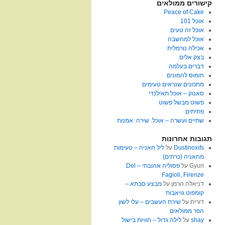
קישורים ממולאים
Peace of Cake
אוכל 101
אוכל זה טעים
אוכל למחשבה
אכילה נורמלית
בצק אלים
דברים בעלמה
חומוס להמונים
מתכונים שנראים טעימים
סאנוק – אוכל תאילנדי
פשוט מבשל פשוט
פתיתים
שתיים ועשרה – אוכל. שירה. אמנות
תגובות אחרונות
Dustinoxifs
על
ליל חאניה – טעימות
מחאניה (כרתים)
Gyuri
על
פסוליה אהובתי – Del
Fagioli, Firenze
דניאלה הרמן
על
מבצע סבתא –
קומפוט גויאבות
דורית
על
שירת העשבים – עלי לשון
הפר ממולאים
shay
על
לילה גדול – חוויות בישול