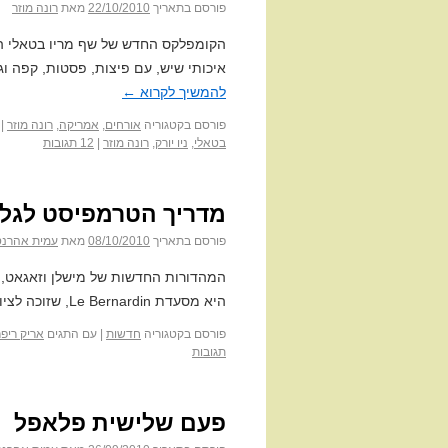
פורסם בתאריך
22/10/2010
מאת
רונה מוזר
הקומפלקס החדש של שף מריו בטאלי הו
איכותי שיש, עם פיצות, פסטות, קפה וג
להמשיך לקרוא
←
פורסם בקטגוריה
אורחים
,
אמריקה
,
רונה מוזר
|
בטאלי
,
ניו יורק
,
רונה מוזר
|
12 תגובות
מדריך הטרמפיסט לגלק
פורסם בתאריך
08/10/2010
מאת
עמית אהרנס
המהדורות החדשות של מישלן וזאגאט, שנ
היא מסעדת Le Bernardin, שזוכה לציון מושלם בשני המדריכים • הכינו את פנקסי הכתובות
פורסם בקטגוריה
חדשות
|
עם התגים
אריק ריפ
תגובות
פעם שלישית פלאפל