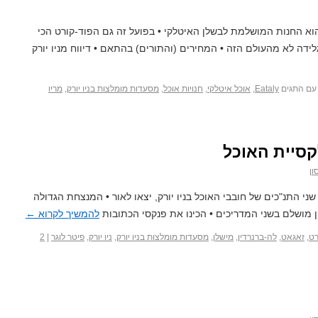
א החנות המושלמת לבשלן האיטלקי • בפועל זה גם הפוד-קורט הכי
לידה לא מהעולם הזה • המחירים (והתורים) בהתאם • דיווח מניו יורק
עם התגים
Eataly
,
אוכל איטלקי
,
חנויות אוכל
,
מסעדות מומלצות בניו יורק
,
מריו
סיית האוכל
ון
י התנ"כים של חובבי האוכל בניו יורק, יצאו לאור • המנצחת הגדולה
להמשיך לקרוא
←
רט
,
זאגאט
,
לה-ברנרדין
,
מישלן
,
מסעדות מומלצות בניו יורק
,
ניו יורק
,
פיטר לוגר
|
2