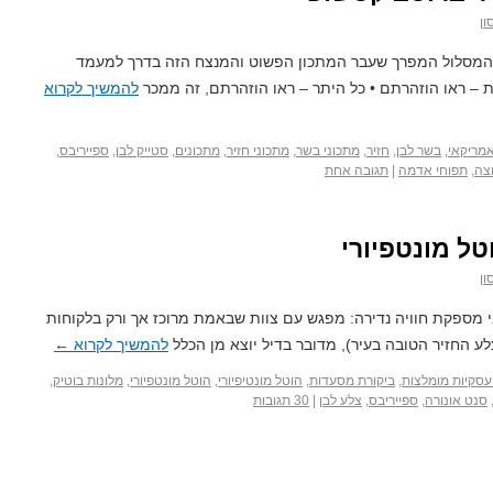
ון
 המסלול המפרך שעבר המתכון הפשוט והמנצח הזה בדרך למעמד
ת – ראו הוזהרתם • כל היתר – ראו הוזהרתם, זה ממכר
להמשיך לקרוא
אמריקאי
,
בשר לבן
,
חזיר
,
מתכוני בשר
,
מתכוני חזיר
,
מתכונים
,
סטייק לבן
,
ספייריבס
,
צה
,
תפוחי אדמה
|
תגובה אחת
טל מונטפיורי
ון
 מספקת חוויה נדירה: מפגש עם צוות שבאמת מרוכז אך ורק בלקוחות
לע החזיר הטובה בעיר), מדובר בדיל יוצא מן הכלל
להמשיך לקרוא
←
עסקיות מומלצות
,
ביקורת מסעדות
,
הוטל מונטיפיורי
,
הוטל מונטפיורי
,
מלונות בוטיק
,
סנט אונורה
,
ספייריבס
,
צלע לבן
|
30 תגובות