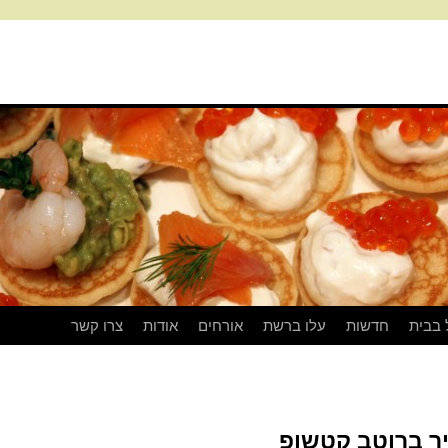
 בבית
חדשות
עלו ברשת
אורחים
אודות
צרו קשר
יר ברוטב קטשופ