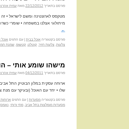
פורסם בתאריך
22/12/2012
מאת
עמית אהרנס
מטקסס לארגנטינה ומשם לישראל • זה
מיתולוגי אצלנו במשפחה • שומרי כשרו
←
פורסם בקטגוריה
אוכל בבית
|
עם התגים
אוכל 
צלעות
,
צלעות חזיר
,
קוטלט
,
קטשופ
,
שמנת חמו
מישהו שומע אותי – הו
פורסם בתאריך
04/12/2011
מאת
עמית אהרנס
ארוחה עסקית במלון הבוטיק התל אביבי
שלו • יחד עם האוכל (ובעיקר עם מנת צ
פורסם בקטגוריה
מסעדות
|
עם התגים
ארוחות 
מסעדות מומלצות בתל אביב
,
מתי ורותי
,
נאמס
,