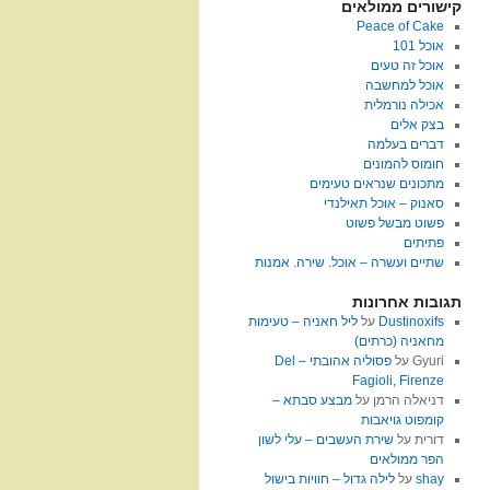
קישורים ממולאים
Peace of Cake
אוכל 101
אוכל זה טעים
אוכל למחשבה
אכילה נורמלית
בצק אלים
דברים בעלמה
חומוס להמונים
מתכונים שנראים טעימים
סאנוק – אוכל תאילנדי
פשוט מבשל פשוט
פתיתים
שתיים ועשרה – אוכל. שירה. אמנות
תגובות אחרונות
Dustinoxifs
על
ליל חאניה – טעימות
מחאניה (כרתים)
Gyuri
על
פסוליה אהובתי – Del
Fagioli, Firenze
דניאלה הרמן
על
מבצע סבתא –
קומפוט גויאבות
דורית
על
שירת העשבים – עלי לשון
הפר ממולאים
shay
על
לילה גדול – חוויות בישול