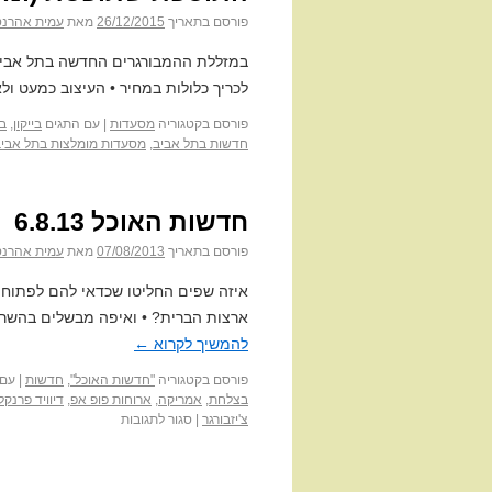
פורסם בתאריך
26/12/2015
מאת
עמית אהרנס
במזללת ההמבורגרים החדשה בתל אביב 
לכריך כלולות במחיר • העיצוב כמעט ול
פורסם בקטגוריה
מסעדות
|
עם התגים
בייקון
,
ב
חדשות בתל אביב
,
מסעדות מומלצות בתל אביב
חדשות האוכל 6.8.13
פורסם בתאריך
07/08/2013
מאת
עמית אהרנס
איזה שפים החליטו שכדאי להם לפתוח 
ארצות הברית? • ואיפה מבשלים בהשר
להמשיך לקרוא
←
פורסם בקטגוריה
"חדשות האוכל"
,
חדשות
|
עם 
בצלחת
,
אמריקה
,
ארוחות פופ אפ
,
דיוויד פרנקל
צ'יזבורגר
|
סגור לתגובות