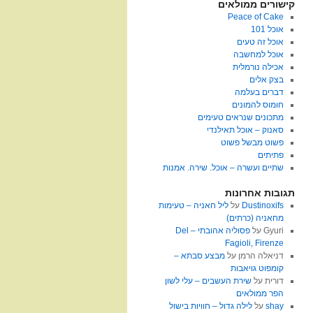
קישורים ממולאים
Peace of Cake
אוכל 101
אוכל זה טעים
אוכל למחשבה
אכילה נורמלית
בצק אלים
דברים בעלמה
חומוס להמונים
מתכונים שנראים טעימים
סאנוק – אוכל תאילנדי
פשוט מבשל פשוט
פתיתים
שתיים ועשרה – אוכל. שירה. אמנות
תגובות אחרונות
Dustinoxifs
על
ליל חאניה – טעימות
מחאניה (כרתים)
Gyuri
על
פסוליה אהובתי – Del
Fagioli, Firenze
דניאלה הרמן
על
מבצע סבתא –
קומפוט גויאבות
דורית
על
שירת העשבים – עלי לשון
הפר ממולאים
shay
על
לילה גדול – חוויות בישול