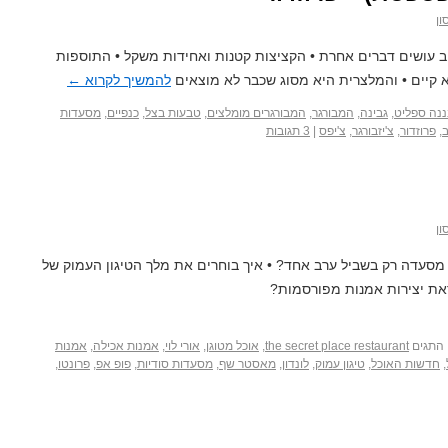
ון
עושים דברים אחרת • הקציצות קטנות ואחידות משקל • התוספות
א קיים • והמלצרית היא מסוג שכבר לא מוצאים
להמשיך לקרוא
←
ננה ספליט
,
גבינה
,
המבורגר
,
המבורגרים מומלצים
,
טבעות בצל
,
כנפיים
,
מסעדות
,
פרוזדור
,
צ'יזבורגר
,
צ'יפס
|
3 תגובות
ון
מסעדה רק בשביל ערב אחד? • איך בוחרים את מלך הטיגון העמוק של
את יצירות אמנות מפורסמות?
התגים
the secret place restaurant
,
אוכל מטוגן
,
אורי לוי
,
אמנות אכילה
,
אמנות
,
חדשות האוכל
,
טיגון עמוק
,
לונדון
,
מאסטר שף
,
מסעדות סודיות
,
פופ אפ
,
פרונטו
,