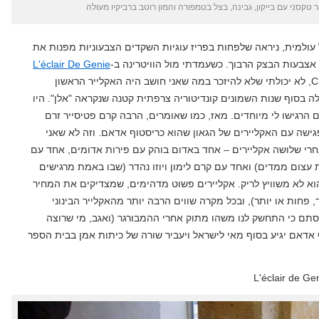
ר טקסני עם בייקון, גבינה, בצל בטמפורה והמון רוטב ברביקיו מעולה
עולמית, ניראה שלפחות בפריז עוגיות השקדים הצבעוניות מפנות את
אצבעות הבצק הרבוך. כשעמדתי מול הוויטרינה ב-
L'éclair De Genie
של הקונדיטור המחונן Christophe Adam, לא יכולתי שלא להיזכר במה שאני חושב היה האקלייר הראשון
ה בסוף שנות השמונים קונדיטוריה צרפתית קטנה שנקראה "אלן". היו
ם הרגישו לי מיוחדים. מאז, כמו שאומרים, הרבה קרם פטיסייר זרם
פגישה עם האקליירים של הגאון שהוא כריסטוף אדאם. וזה לא שאני
חרי שלושה אקליירים – אחד באדום בוהק עם פירות אדומים, אחד עם
 עצום ממדים) ואחד עם קרם לימון ויוזו נהדר (שבו באמת מרגישים
הוא לא משוויץ לריק. אקליירים פשוט מדהימים, שמצדיקים את המחיר
מחצה שלהם (5 יורו לאחד, פחות או יותר), ובכל מקרה שווים הרבה יותר מהאקלייר הבינוני
, סתם כי התחשק לנו משהו מתוק אחרי ההמבורגר (ואגב, מי שרוצה
 אדאם יגיע בסוף מאי לישראל ויעביר שורה של כיתות אמן בבית הספר
L'éclair de G