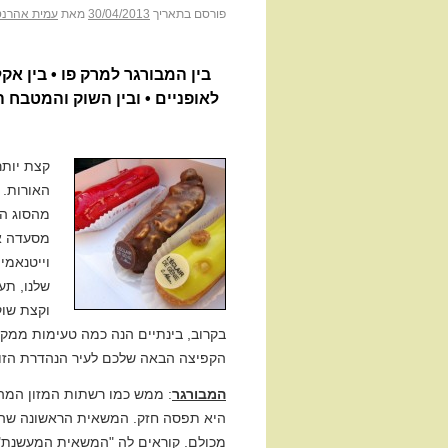
פורסם בתאריך
30/04/2013
מאת
עמית אהרנס
בין המבורגר למרק פו • בין אקלי
לאופניים • ובין השוק והמטבח ה
קצת יותר
האורות. 
מהסוג המ
מסעדה א
וייטנאמי
שלנו, תע
וקצת שוק
בקרוב, בינתיים הנה כמה טעימות ממקו
הקפיצה הבאה שלכם לעיר הנהדרת הזו.
המבורגר
: ממש כמו רשתות המזון המהי
היא תפסה חזק. המשאית הראשונה שהחל
מכולם. קוראים לה "המשאית המעשנת"