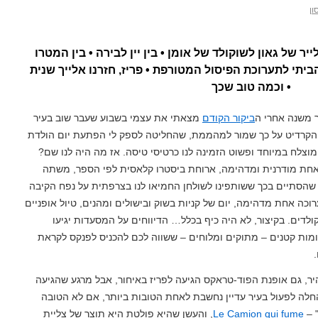
ון
יר של גאון לשוקולד של אומן • בין יין לבירה • בין המטרו
ביתי לתערוכת הפיסול המטורפת • פריז, חזרנו אלייך שנית
• וכמה טוב שכך
 משנה אחרי ה
ביקור הקודם
מצאתי את עצמי בשבוע שעבר שוב בעיר
הקרדיט על כך שמור למהממת, שהחליטה לספק לי הפתעת יום הולדת
וצלח במיוחד ופשוט הזמינה לנו כרטיסי טיסה. אז מה היה לנו שם?
חת מודרנית ומדהימה, ארוחת ביסטרו קלאסית לפי הספר, משתה
 שהסתיים בכך ששותפינו לשולחן החמיאו לנו בצרפתית על נפח הקיבה
רוכה אחת מדהימה, יום של קניות בשוק ובישולים ומהנים, טיול אופניים
ולדים. בקיצור, לא היה כיף בכלל… הדיווחים על המסעדות יגיעו
מות קטנים – מתוקים ומלוחים – ששווה לכם להכניס לפנקס לקראת
ר, גם אופנת הפוד-טראקס הגיעה לפריז באיחור, אבל מרגע שהגיעה
ה לפעול בעיר עדיין נחשבת לאחת הטובות ביותר, אם לא הטובה
 –
Le Camion qui fume
, והעשן שהיא פולטת היא תוצר של צליית