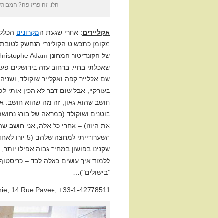
הלו, זה פריז פה? המבורג
אקליירים
: אחרי שגעת ה
מקרונים
הכלל 
מקומן כתכשיט הקולינרי הנחשק לטובת 
שאכלתי בחיי. ברחוב עזה בירושלים פעל
שם אקלייר קפה ואקלייר שוקולד, ושניה
בעורקיי, אבל שום דבר לא הכין אותי ל
חושב שהוא גאון, זה מה שהוא חושב. א
בוטנים ושוקולד (במראה של בורג נחושת
את היוזו) – אחרי כל אלה, אני חושב ש
השערורייתי ל
שקנינו בפושון במחיר גבוה אפילו יותר
ללמוד איך עושים כאלה לבד – כריסטוף
"בישולים")…
enie, 14 Rue Pavee, +33-1-42778511