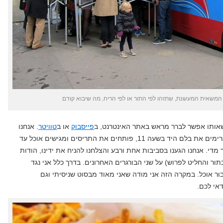
 המשאית המעשנת, שתזהו לפי התור או לפי הריח, מה שיבוא קודם
שאותו אפשר לברר מראש באתר האינטרנט, ב
פייסבוק
או ב
טוויטר
. אנחנו
תפסנו אותה בכיכר המדליין. החבר'ה מרימים את בלם היד בשעה 11, פותחים את התריסים ומגישים אוכל עד
מדי. אנחנו הגענו בסביבות אחת ורבע והצלחנו להניח את ידינו, הודות
תור והחליט לפרוש) על שני הבורגרים האחרונים. בדרך כלל אני נגד
בור אוכל. במקרה הזה אני מודה שאני מאוד מבסוט שניסיתי וגם
אי לכם.