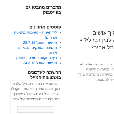
מדברים מהבטן גם
בפייסבוק
פוסטים אחרונים
ך עושים
ליל חאניה – טעימות מחאניה
(כרתים)
ין רביולי? •
חדשות האוכל 28.7.16
תל אביב?
מהפכת הטורקים הצעירים –
אונזה
כיף התקווה הטובה – לוויתן
חדשות האוכל 24.3.16
el celler de can roca
,
ל
,
מסעדות חדשות
הרשמה לעדכונים
מסעדות מומלצות בתל
באמצעות המייל
ור לתגובות
הכניסו את כתובת המייל שלכם
כאן, מלאו אחר ההוראות, ותקבלו
עדכון בכל פעם שהבלוג יעודכן.
ניתן לבטל את השירות בכל שלב: