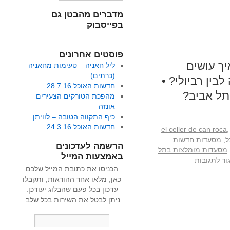
מדברים מהבטן גם
בפייסבוק
פוסטים אחרונים
ך עושים
ליל חאניה – טעימות מחאניה
(כרתים)
ין רביולי? •
חדשות האוכל 28.7.16
תל אביב?
מהפכת הטורקים הצעירים –
אונזה
כיף התקווה הטובה – לוויתן
חדשות האוכל 24.3.16
el celler de can roca
,
ל
,
מסעדות חדשות
הרשמה לעדכונים
מסעדות מומלצות בתל
באמצעות המייל
ור לתגובות
הכניסו את כתובת המייל שלכם
כאן, מלאו אחר ההוראות, ותקבלו
עדכון בכל פעם שהבלוג יעודכן.
ניתן לבטל את השירות בכל שלב: