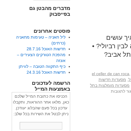
מדברים מהבטן גם
בפייסבוק
פוסטים אחרונים
ך עושים
ליל חאניה – טעימות מחאניה
(כרתים)
ין רביולי? •
חדשות האוכל 28.7.16
תל אביב?
מהפכת הטורקים הצעירים –
אונזה
כיף התקווה הטובה – לוויתן
חדשות האוכל 24.3.16
el celler de can roca
,
ל
,
מסעדות חדשות
הרשמה לעדכונים
מסעדות מומלצות בתל
באמצעות המייל
ור לתגובות
הכניסו את כתובת המייל שלכם
כאן, מלאו אחר ההוראות, ותקבלו
עדכון בכל פעם שהבלוג יעודכן.
ניתן לבטל את השירות בכל שלב: