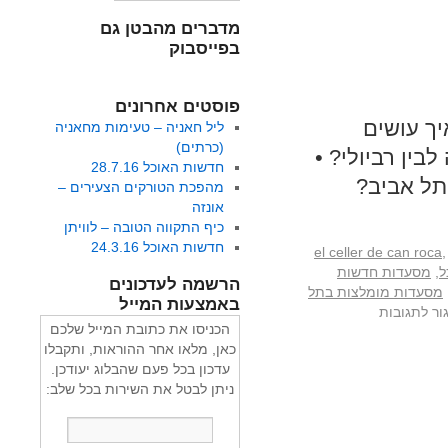
מדברים מהבטן גם
בפייסבוק
פוסטים אחרונים
ך עושים
ליל חאניה – טעימות מחאניה
(כרתים)
ין רביולי? •
חדשות האוכל 28.7.16
תל אביב?
מהפכת הטורקים הצעירים –
אונזה
כיף התקווה הטובה – לוויתן
חדשות האוכל 24.3.16
el celler de can roca
,
ל
,
מסעדות חדשות
הרשמה לעדכונים
מסעדות מומלצות בתל
באמצעות המייל
ור לתגובות
הכניסו את כתובת המייל שלכם
כאן, מלאו אחר ההוראות, ותקבלו
עדכון בכל פעם שהבלוג יעודכן.
ניתן לבטל את השירות בכל שלב: